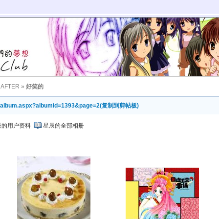
 AFTER
»
好笑的
owalbum.aspx?albumid=1393&page=2
(
复制到剪帖板
)
辰的用户资料
星辰的全部相册