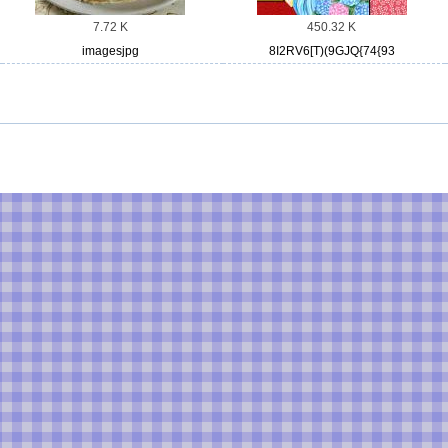
7.72 K
450.32 K
imagesjpg
8I2RV6[T)(9GJQ{74{93