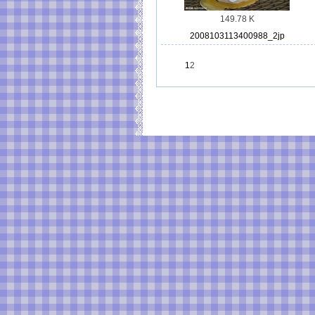
149.78 K
2008103113400988_2jp
1
2