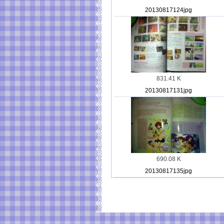
20130817124jpg
831.41 K
20130817131jpg
690.08 K
20130817135jpg