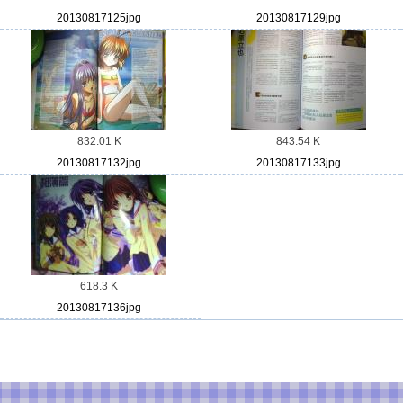
20130817125jpg
20130817129jpg
832.01 K
843.54 K
20130817132jpg
20130817133jpg
618.3 K
20130817136jpg