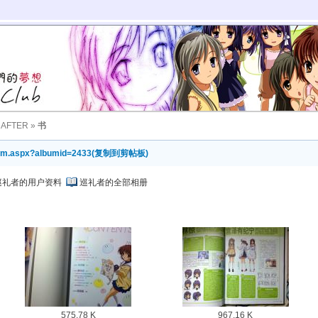
 AFTER
»
书
bum.aspx?albumid=2433
(
复制到剪帖板
)
巡礼者的用户资料
巡礼者的全部相册
575.78 K
967.16 K