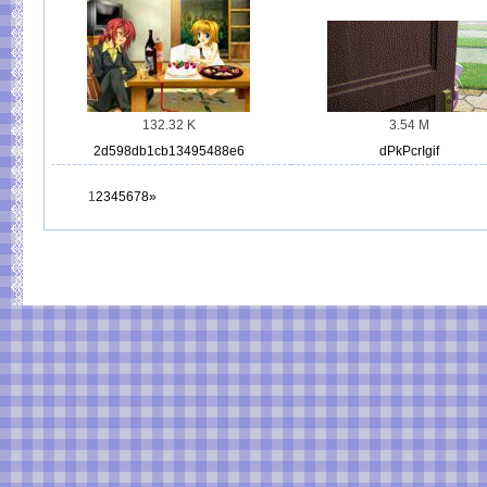
132.32 K
3.54 M
2d598db1cb13495488e6
dPkPcrIgif
1
2
3
4
5
6
7
8
»