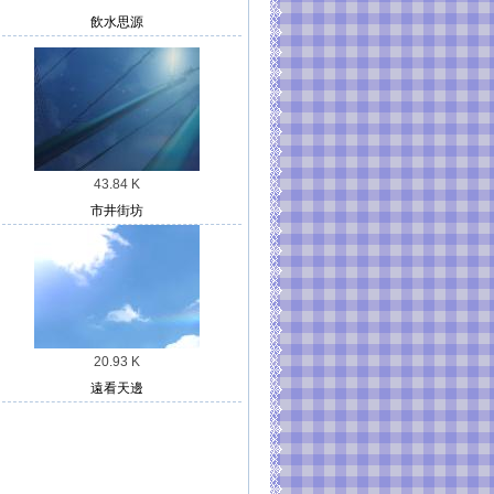
飲水思源
43.84 K
市井街坊
20.93 K
遠看天邊