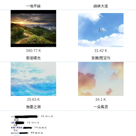
一地平線
綠林大道
560.77 K
31.42 K
那道曙光
首圖(暫定!!)
25.63 K
34.1 K
無憂之潮
一朵鳳雲