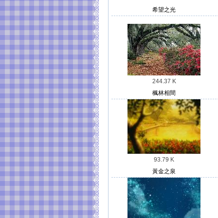
希望之光
244.37 K
楓林相間
93.79 K
黃金之泉