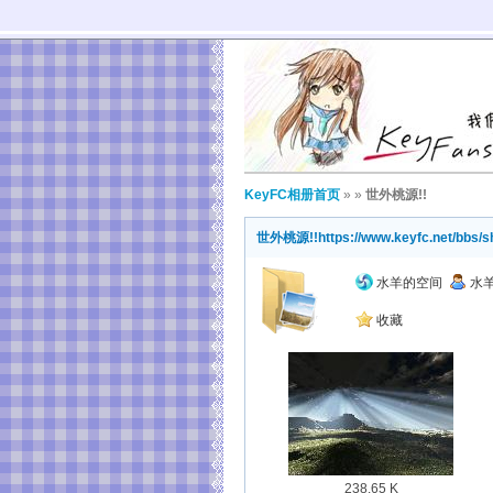
KeyFC相册首页
»
»
世外桃源!!
世外桃源!!
https://www.keyfc.net/bbs
水羊的空间
水
收藏
238.65 K