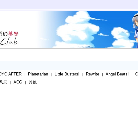
OYO AFTER
Planetarian
Little Busters!
Rewrite
Angel Beats!
|
|
|
|
|
风景
ACG
其他
|
|