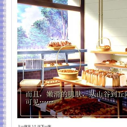
上一张
第
1
/1
张
下一张