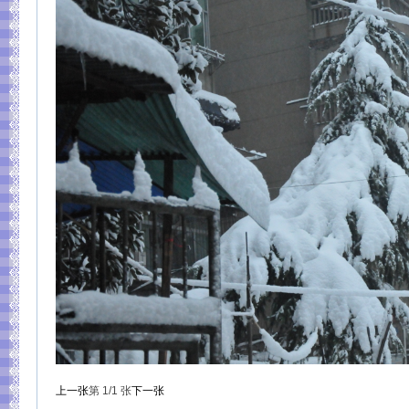
上一张
第
1
/1
张
下一张