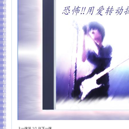
上一张
第
1
/1
张
下一张