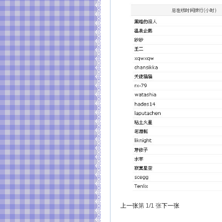
上一张
第
1
/1
张
下一张