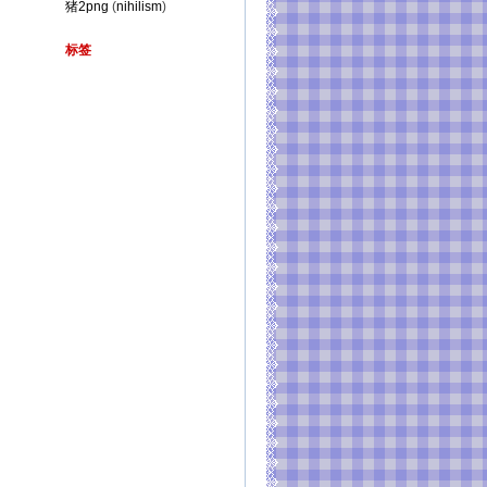
猪2png
(
nihilism
)
标签