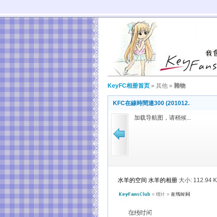
KeyFC相册首页
»
其他
»
雜物
KFC在線時間達300 (201012.
加载导航图，请稍候...
水羊的空间
水羊的相册
大小:
112.94 