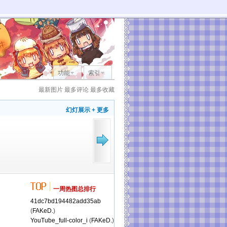
功能
索引
最新图片
最多评论
最多收藏
幻灯展示
+ 更多
一周热图总排行
41dc7bd194482add35ab
(
FAKeD.
)
YouTube_full-color_i
(
FAKeD.
)