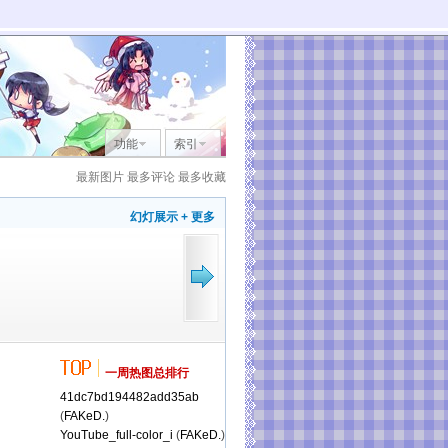
功能
索引
最新图片
最多评论
最多收藏
幻灯展示
+ 更多
一周热图总排行
41dc7bd194482add35ab
(
FAKeD.
)
YouTube_full-color_i
(
FAKeD.
)