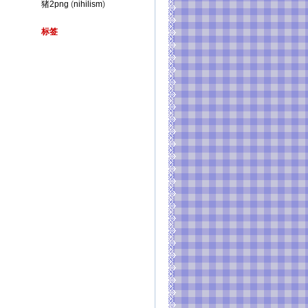
猪2png
(
nihilism
)
标签