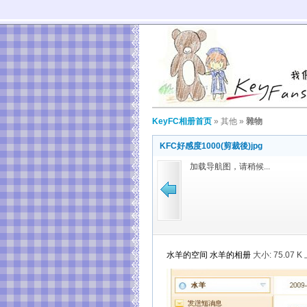
KeyFC相册首页
»
其他
»
雜物
KFC好感度1000(剪裁後)jpg
加载导航图，请稍候...
水羊的空间
水羊的相册
大小:
75.07 K