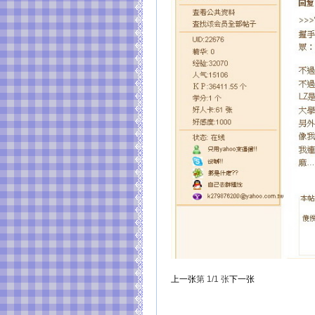
上一张
第
1
/1
张
下一张