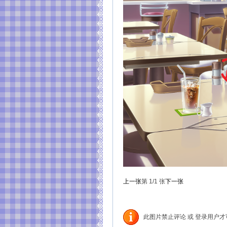
上一张
第
1
/1
张
下一张
此图片禁止评论 或 登录用户才