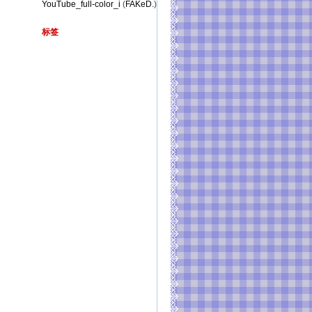
YouTube_full-color_i
(
FAKeD.
)
标签