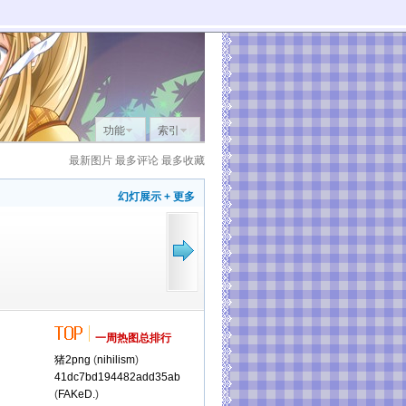
功能
索引
最新图片
最多评论
最多收藏
幻灯展示
+ 更多
一周热图总排行
猪2png
(
nihilism
)
41dc7bd194482add35ab
(
FAKeD.
)