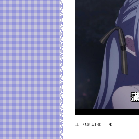
上一张
第
1
/1
张
下一张