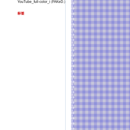
YouTube_full-color_i
(
FAKeD.
)
标签