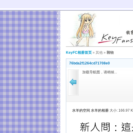
KeyFC相册首页
»
其他
»
雜物
76bda2f1264cd71708e0
加载导航图，请稍候...
水羊的空间
水羊的相册
大小:
166.97 