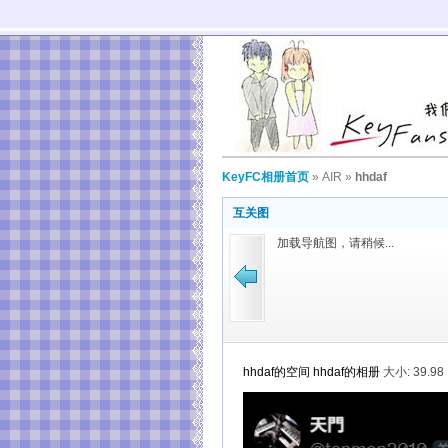
KeyFC相册首页
»
AIR
»
hhdaf
互关图
加载导航图，请稍候...
hhdaf的空间
hhdaf的相册
大小:
39.98