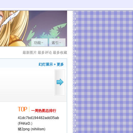
功能
索引
最新图片
最多评论
最多收藏
幻灯展示
+ 更多
一周热图总排行
41dc7bd194482add35ab
(
FAKeD.
)
猪2png
(
nihilism
)