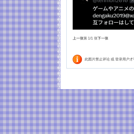
上一张
第
1
/1
张
下一张
此图片禁止评论 或 登录用户才