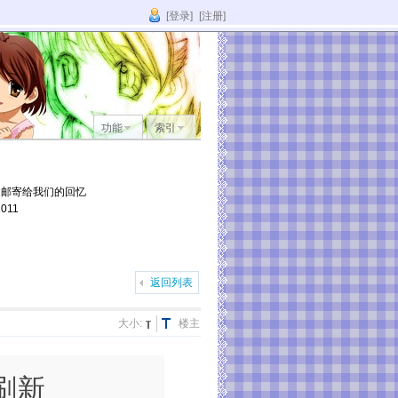
[登录]
[注册]
功能
索引
它邮寄给我们的回忆
011
返回列表
大小:
楼主
刷新