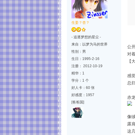
生姜？杏？
- 追逐梦想的星尘 -
来自：以梦为马的世界
公
性别：男
对
生日：1995-2-16
【
注册： 2012-10-19
精华：1
感觉
学分：1 个
总
好人卡：60 张
好感度：1957
赤
[爸爸国]
像
露
这