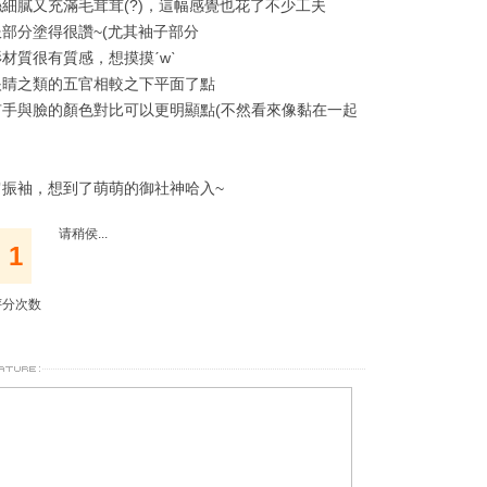
絲細膩又充滿毛茸茸(?)，這幅感覺也花了不少工夫
服部分塗得很讚~(尤其袖子部分
材質很有質感，想摸摸ˊwˋ
眼睛之類的五官相較之下平面了點
有手與臉的顏色對比可以更明顯點(不然看來像黏在一起
肩振袖，想到了萌萌的御社神哈入~
请稍侯...
1
评分次数