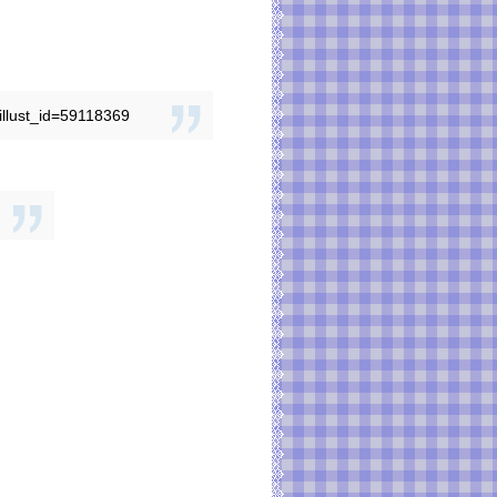
illust_id=59118369