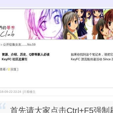
»
公开征集女友……No.59
资源、介绍、历史、Q群等新人必读
如果你找到这个笔记本，请把
KeyFC 社区总索引
KeyFC 漂流瓶传递活动 Since 2
查看 /
2
回复 ]
16-09-22 22:24
|
只看楼主
首先请大家点击Ctrl+F5强制