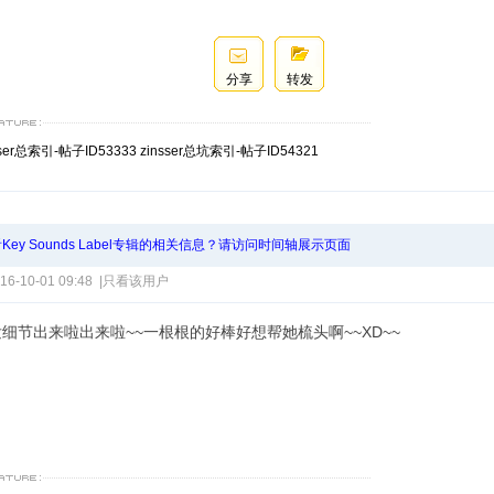
分享
转发
sser总索引-帖子ID53333
zinsser总坑索引-帖子ID54321
Key Sounds Label专辑的相关信息？请访问时间轴展示页面
16-10-01 09:48
|
只看该用户
细节出来啦出来啦~~一根根的好棒好想帮她梳头啊~~XD~~