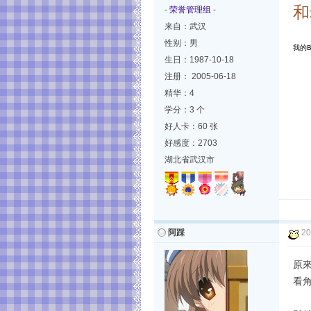
和
-
荣誉管理组
-
来自：武汉
性别：男
我的B
生日：1987-10-18
注册： 2005-06-18
精华：4
学分：3 个
好人卡：60 张
好感度：2703
湖北省武汉市
阿踩
20
原來
看角