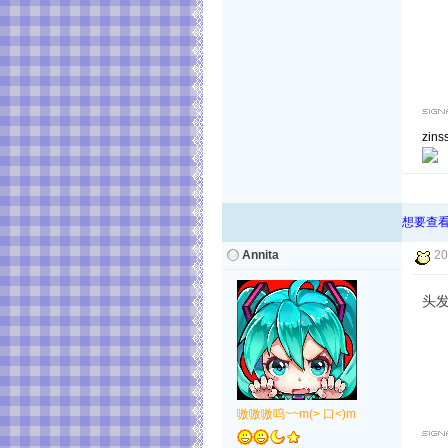
zin
想要查看
Annita
20
头发
嗷嗷嗷呜~~m(> 口<)m