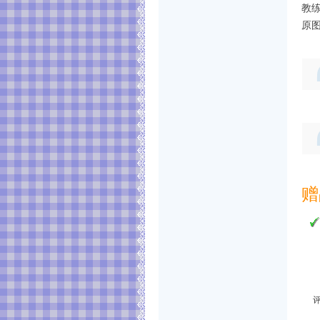
教
原
赠