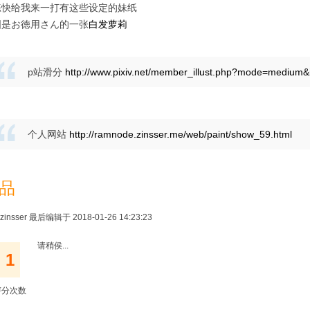
练快给我来一打有这些设定的妹纸
图是お徳用さん的一张
白发萝莉
p站滑分
http://www.pixiv.net/member_illust.php?mode=medium&
个人网站
http://ramnode.zinsser.me/web/paint/show_59.html
品
zinsser 最后编辑于 2018-01-26 14:23:23
请稍侯...
1
评分次数