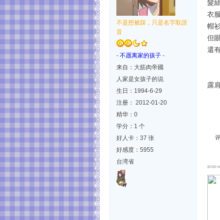
髮
衣
不是想被踩，只是名字取諧
帽衫
音
但
還
-
不愿离家的孩子
-
来自：大筋肉帝國
人家是女孩子的说
露
生日：1994-6-29
注册： 2012-01-20
精华：0
学分：1 个
好人卡：37 张
好感度：5955
台湾省