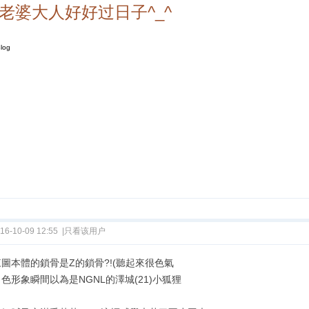
老婆大人好好过日子^_^
log
16-10-09 12:55
|
只看该用户
圖本體的鎖骨是Z的鎖骨?!(聽起來很色氣
色形象瞬間以為是NGNL的澤城(21)小狐狸