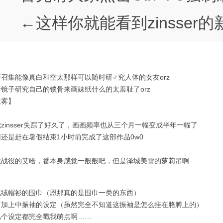
←这样你就能看到zinsser
开召集能像真白和空太那样可以随时研♂究人体的女友orz
着镜子研究自己的锁骨来画妹纸什么的太羞耻了orz
大雾】
zinsser失踪了好久了，画画频率也从三个月一幅变成半年一幅了
归还是赶在暑假结束1小时前完成了这部作品0w0
龙战役的艾哈，番本身感觉一般般吧，但是泽城美雪的萝莉吊啊
绒绒帽衫的围巾（恩那真的是围巾一类的东西）
肩加上中振袖的设定（虽然完全不知道这振袖是怎么挂在胳膊上的）
几个设定都完全戳我萌点啊……