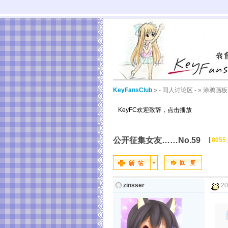
KeyFansClub
»
- 同人讨论区 -
»
涂鸦画板
KeyFC欢迎致辞，点击播放
公开征集女友……No.59
[
8055
zinsser
20