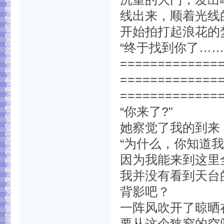
线出来，顺着光线
开始拍打起浪花的
“终于找到你了……
============
=============
=============
“你来了?"
她察觉了我的到来
“为什么，你知道我
因为我能来到这里
我并没有看到天台
背影吧？
一阵风吹开了晾晒
要从这个狭窄的空