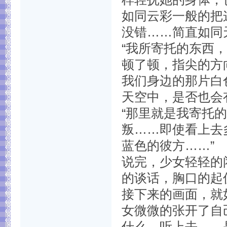
如同云彩一般的把
没错……简直如同
“我所寄托的东西
顿了顿，指尖的方
我们身边的那片白
天空中，是否也会
“那里就是我寄托
叛……即使看上去
蓝色的彼方……”
说完，少女轻轻的
的谈话，胸口的起
接下来的画面，就
女微微的张开了自
什么，听上去……