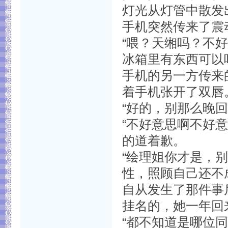
灯光从灯管中散发
手机突然传来了震
“喂？天缃吗？不
冰箱里有东西可以
手机的另一方传来
着手机张开了双唇
“好的，别那么晚回
“不好意思啊不好
的道着歉。
“绘理姐你才是，
性，照顾自己还不
自从发生了那件事
挂名的，她一年回
“都不知道是哪位