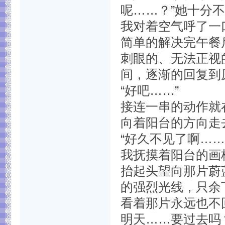
呢……？”她十分
我对着空气呼了一
简单的解决完午餐
刺眼的、无法正视
间，逐渐的回复到
“好吧……”
接连一串的动作就
向着阳台的方向走
“好久不见了啊……
我抚摸着阳台的画
抬起头望向那片蔚
的强烈光线，只余
看着那片永远也不
明天……要过去吗