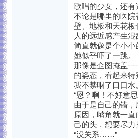
歌唱的少女，还有
不论是哪里的医院
壁、地板和天花板
人的远近感产生混
简直就像是个小小
她似乎吓了一跳。
那像是企图掩盖--
的姿态，看起来特
我不禁咽了口口水
“恩？啊！不好意思
由于是自己的错，
原因，嘴角就一直
己的头，想要尽力
“没关系……”