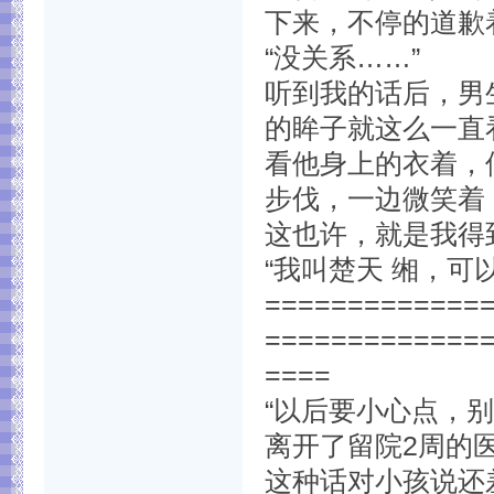
下来，不停的道歉
“没关系……”
听到我的话后，男
的眸子就这么一直
看他身上的衣着，
步伐，一边微笑着
这也许，就是我得
“我叫楚天 缃，可
=============
=============
====
“以后要小心点，别
离开了留院2周的
这种话对小孩说还