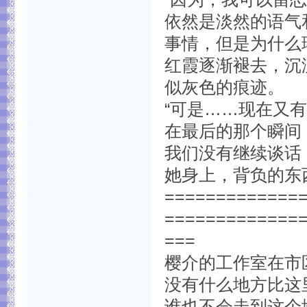
依然是淡然的语气
事情，但是为什么
红霞逐渐褪去，沉
似灰色的痕迹。
“可是……现在又有
在最后的那个瞬间
我们没有继续谈话
她身上，背负的东
============
=============
===
樱介的工作室在市
没有什么地方比这
谁也不会走到这个