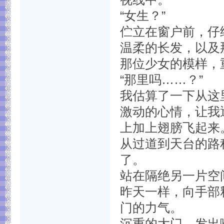
“女生？”
伫立在窗户前，仔
温柔的长发，以及
那位少女的模样，
“那里吗……？”
我估算了一下从这
激动的心情，让我
上加上翅膀飞起来
从过道到天台的路
了。
站在隔绝另一片空
昨天一样，向手部
门的力气。
沉重的大门，发出