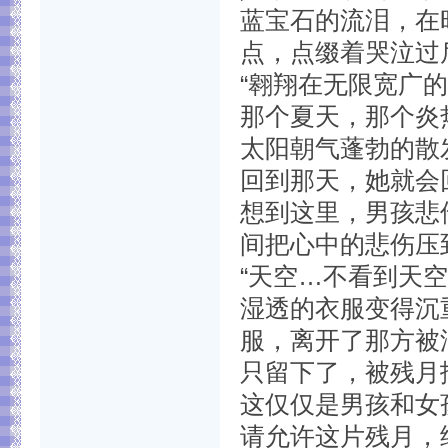
蓝宝石的流泪，在
点，点缀着哭泣过
“翱翔在无限宽广的
那个夏天，那个炎
太阳朝气蓬勃的散
回到那天，她就会
想到这里，男孩悲
间把心中的悲伤压
“天空…不看到天
湿透的衣服变得沉
服，离开了那方被
只留下了，被残月
这仅仅是男孩和女
请允许这片残月，