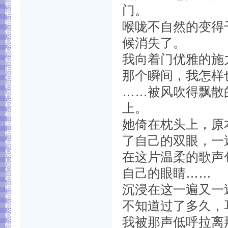
门。
喉咙不自然的变得
候消失了。
我向着门优雅的施
那个瞬间，我怎样
……被风吹得飘散
上。
她倚在枕头上，原
了自己的双眼，一
在这片温柔的歌声
自己的眼睛……
沉浸在这一遍又一
不知道过了多久，
我被那声低呼拉离