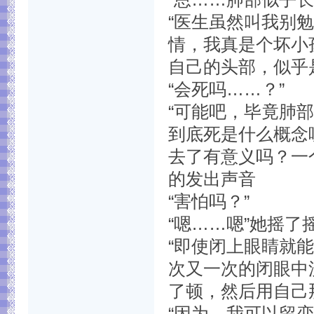
“医生虽然叫我别
情，我真是个坏小
自己的头部，似乎
“会死吗……？”
“可能吧，毕竟肺
到底死是什么概念
去了有意义吗？一
的发出声音
“害怕吗？”
“嗯……嗯”她摇了
“即使闭上眼睛就
次又一次的闭眼中
了顿，然后用自己
“因为，我可以留