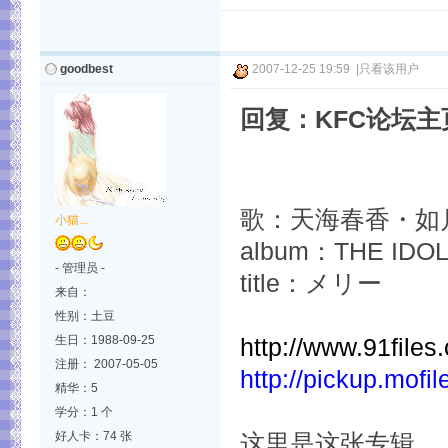
goodbest
2007-12-25 19:59
|
只看该用户
回复：KFC论坛
歌：天海春香・如
小猫...
album：THE IDOLM
- 管理员 -
title：メリー
来自：
性别：土豆
生日：1988-09-25
http://www.91fi
注册： 2007-05-05
http://pickup.mof
精华：5
学分：1 个
好人卡：74 张
这里是这张专辑