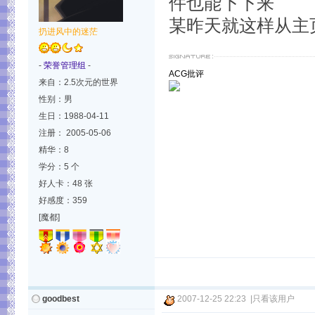
件也能下下来
某昨天就这样从主页
扔进风中的迷茫
-
荣誉管理组
-
ACG批评
来自：2.5次元的世界
性别：男
生日：1988-04-11
注册： 2005-05-06
精华：8
学分：5 个
好人卡：48 张
好感度：359
[魔都]
goodbest
2007-12-25 22:23
|
只看该用户