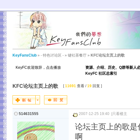
KeyFansClub
»
- 特色讨论区 -
»
键社茶餐厅
»
KFC论坛主页上的歌
KeyFC欢迎致辞，点击播放
资源、介绍、历史、Q群等新人
KeyFC 社区总索引
KFC论坛主页上的歌
[
11691
查看 /
19
回复 ]
514631555
2007-12-25 19:40
|
只看楼主
论坛主页上的歌是
啊