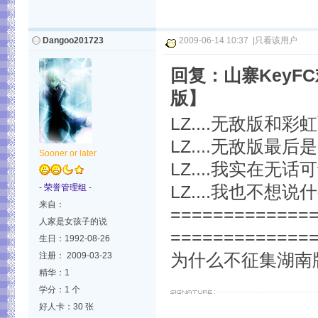
Dangoo201723
2009-06-14 10:37
|
只看该用户
回复：山寨Key
版】
LZ....无敌版和彩
LZ....无敌版最后是
Sooner or later
LZ....我实在无话可
-
荣誉管理组
-
LZ....我也不想说什
来自：
=============
人家是女孩子的说
=============
生日：1992-08-26
注册： 2009-03-23
为什么不征集湖南版的
精华：1
学分：1 个
好人卡：30 张