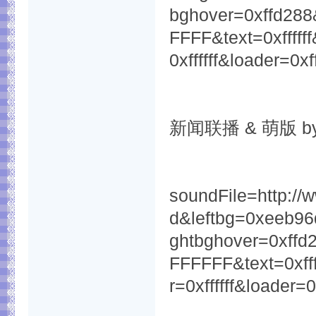
bghover=0xffd288
FFFF&text=0xfffff
0xffffff&loader=0
新闻联播 & 萌版 
soundFile=http:/
d&leftbg=0xeeb96
ghtbghover=0xffd2
FFFFFF&text=0xfff
r=0xffffff&loader