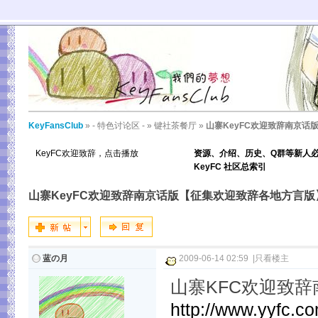
KeyFansClub
»
- 特色讨论区 -
»
键社茶餐厅
»
山寨KeyFC欢迎致辞南京话
KeyFC欢迎致辞，点击播放
资源、介绍、历史、Q群等新人
KeyFC 社区总索引
山寨KeyFC欢迎致辞南京话版【征集欢迎致辞各地方言版
蓝の月
2009-06-14 02:59
|
只看楼主
山寨KFC欢迎致辞南
http://www.yyfc.c