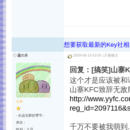
想要获取最新的Key社
蓝の月
2009-06-14 03:05
|
只看楼主
回复：[搞笑]山寨
这个才是应该被和
山寨KFC致辞无敌版
http://www.yyfc.c
小月
reg_id=2097116&
- 永远光辉的季节 -
来自：
千万不要被我萌到.
性别：土豆