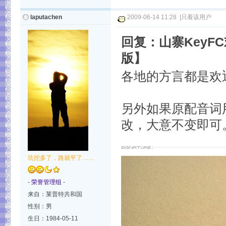
laputachen
2009-06-14 11:28
|
只看该用户
回复：山寨Key
版】
各地的方言都是欢
另外如果原配音词
改，大意不变即可
坑挖多了，路就平了……
-
荣誉管理组
-
来自：莱普特共和国
性别：男
生日：1984-05-11