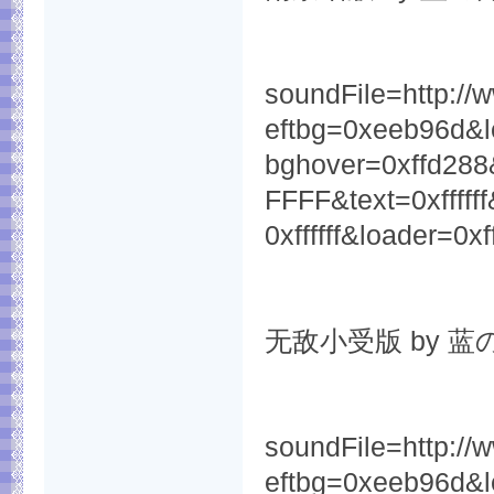
soundFile=http://
eftbg=0xeeb96d&l
bghover=0xffd288
FFFF&text=0xfffff
0xffffff&loader=0
无敌小受版 by 蓝
soundFile=http:/
eftbg=0xeeb96d&l