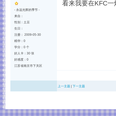
看来我要在KFC
- 永远光辉的季节 -
来自：
性别：土豆
生日：
注册： 2009-05-30
精华：0
学分：0 个
好人卡：30 张
好感度：0
江苏省南京市下关区
上一主题
|
下一主题