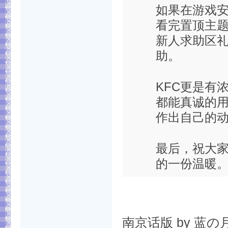
如果在游戏
看完置顶主
新人求助区
助。
KFC更是有
都能真诚的
作出自己的
最后，祝大家
的一份温暖
南京话版 by 蓝の