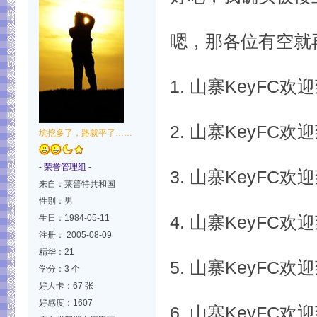
嗯，那各位有空就
1. 山寨KeyFC
2. 山寨KeyFC
坑挖多了，路就平了……
-
荣誉管理组
-
3. 山寨KeyFC
来自：莱普特共和国
性别：男
生日：1984-05-11
4. 山寨KeyFC
注册： 2005-08-09
精华：21
5. 山寨KeyFC
学分：3 个
好人卡：67 张
好感度：1607
6. 山寨KeyFC