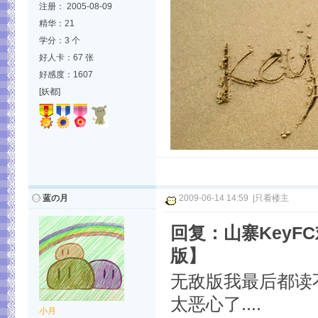
注册： 2005-08-09
精华：21
学分：3 个
好人卡：67 张
好感度：1607
[妖都]
蓝の月
2009-06-14 14:59
|
只看楼主
回复：山寨Key
版】
无敌版我最后都读不
太恶心了....
小月