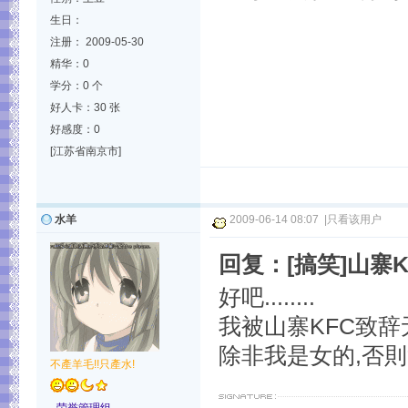
生日：
注册： 2009-05-30
精华：0
学分：0 个
好人卡：30 张
好感度：0
[江苏省南京市]
水羊
2009-06-14 08:07
|
只看该用户
回复：[搞笑]山寨
好吧........
我被山寨KFC致辞无敌
除非我是女的,否則實在.
不產羊毛!!只產水!