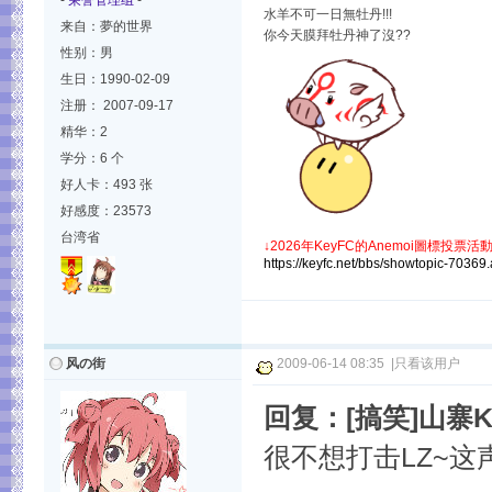
-
荣誉管理组
-
水羊不可一日無牡丹!!!
来自：夢的世界
你今天膜拜牡丹神了沒??
性别：男
生日：1990-02-09
注册： 2007-09-17
精华：2
学分：6 个
好人卡：493 张
好感度：23573
台湾省
↓
2026年KeyFC的Anemoi圖標投票活動
https://keyfc.net/bbs/showtopic-70369
风の街
2009-06-14 08:35
|
只看该用户
回复：[搞笑]山寨
很不想打击LZ~