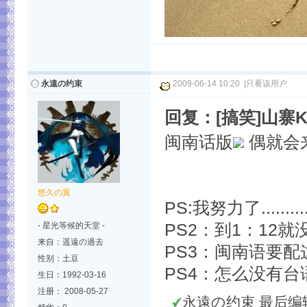
永遠の约束
2009-06-14 10:20
|
只看该用户
回复：[搞笑]山寨
闽南话版
偶就会
悠久の翼
PS:我努力了......
- 星光等候的天堂 -
PS2：到1：12就
来自：遥遠の過去
PS3：闽南语要配这个
性别：土豆
PS4：怎么没有台语
生日：1992-03-16
注册： 2008-05-27
永遠の约束 最后编辑于 2