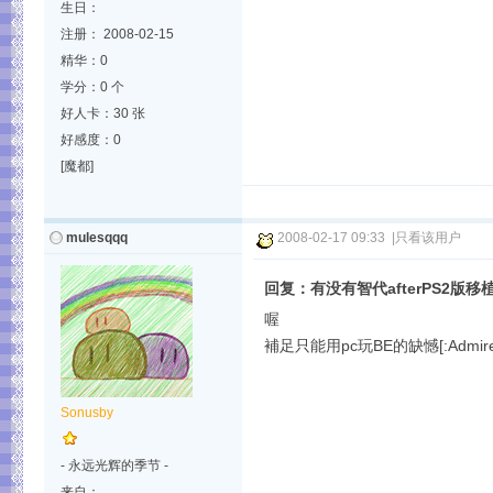
生日：
注册： 2008-02-15
精华：0
学分：0 个
好人卡：30 张
好感度：0
[魔都]
mulesqqq
2008-02-17 09:33
|
只看该用户
回复：有没有智代afterPS2版移
喔
補足只能用pc玩BE的缺憾[:Admire
Sonusby
- 永远光辉的季节 -
来自：