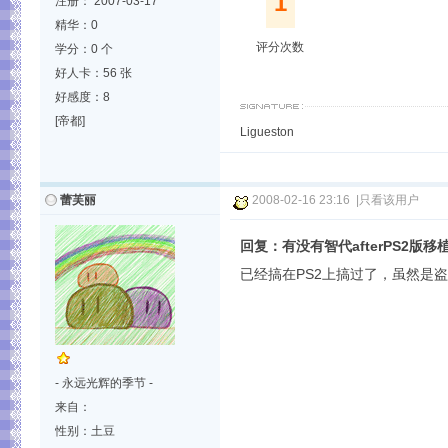
1
注册： 2007-03-17
精华：0
评分次数
学分：0 个
好人卡：56 张
好感度：8
[帝都]
Ligueston
蕾芙丽
2008-02-16 23:16
|
只看该用户
回复：有没有智代afterPS2版移
已经搞在PS2上搞过了，虽然是
- 永远光辉的季节 -
来自：
性别：土豆