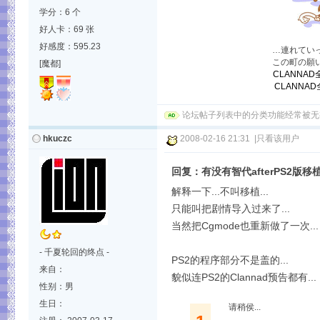
学分：6 个
好人卡：69 张
好感度：595.23
…連れて
この町の願
[魔都]
CLANNA
CLANNAD全
论坛帖子列表中的分类功能经常被无
hkuczc
2008-02-16 21:31
|
只看该用户
回复：有没有智代afterPS2版移
解释一下...不叫移植...
只能叫把剧情导入过来了...
当然把Cgmode也重新做了一次...
- 千夏轮回的终点 -
PS2的程序部分不是盖的...
来自：
貌似连PS2的Clannad预告都有...
性别：男
生日：
请稍侯...