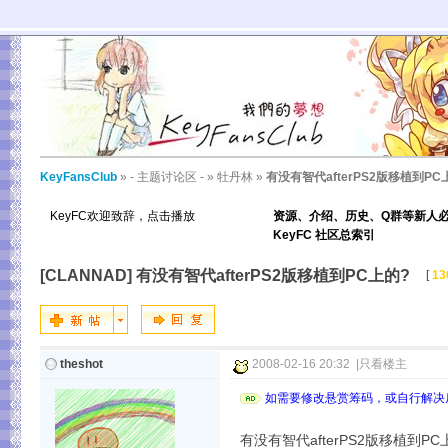
KeyFansClub
»
- 主题讨论区 -
»
牡丹林
»
有没有智代afterPS2版移植到PC
KeyFC欢迎致辞，点击播放
资源、介绍、历史、Q群等新人
KeyFC 社区总索引
[CLANNAD]
有没有智代afterPS2版移植到PC上的?
[
13
theshot
2008-02-16 20:32
|
只看楼主
如需要修改悬赏筹码，或自行解决后
有没有智代afterPS2版移植到P