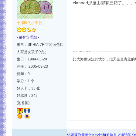
clannad那座山都有三箱了。。。o
小潔殿的小学徒
-
荣誉管理组
-
来自：SPHIA-7F-古河面包店
人家是女孩子的说
生日：1984-03-20
比大海更深沉的忧伤，比天空更青蓝的
注册： 2005-03-23
精华：9
学分：1 个
好人卡：33 张
好感度：242
[爸爸国]
想要获取最新的Key社相关信息？请访问K