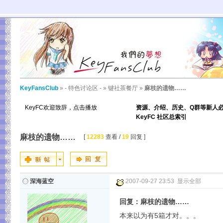
KeyFansClub
»
- 特色讨论区 -
»
键社茶餐厅
»
麻枝的遗物……
KeyFC欢迎致辞，点击播放
资源、介绍、历史、Q群等新人
KeyFC 社区总索引
麻枝的遗物……
[
12283
查看 /
19
回复 ]
深海蓝空
2007-09-27 23:53
显示全部
回复：麻枝的遗物……
本来以为有5箱才对。。。