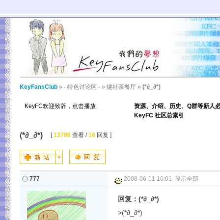
KeyFansClub
»
- 特色讨论区 -
»
键社茶餐厅
»
(*∂_∂*)
KeyFC欢迎致辞，点击播放
资源、介绍、历史、Q群等新人
KeyFC 社区总索引
(*∂_∂*)
[
13786
查看 /
18
回复 ]
777
2008-06-11 16:01
显示全部
回复：(*∂_∂*)
>(*∂_∂*)