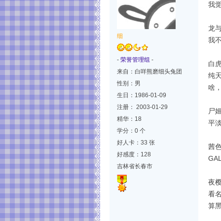
我
龙
细
我
-
荣誉管理组
-
白
来自：白咩熊磨细头兔团
纯
性别：男
啥
生日：1986-01-09
注册： 2003-01-29
尸
精华：18
平
学分：0 个
好人卡：33 张
茜
好感度：128
G
吉林省长春市
夜
看
算