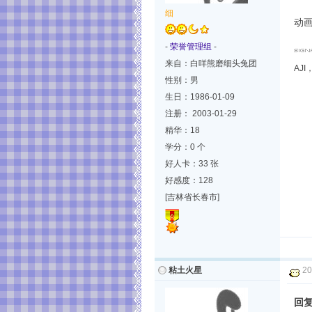
细
动
-
荣誉管理组
-
来自：白咩熊磨细头兔团
AJ
性别：男
生日：1986-01-09
注册： 2003-01-29
精华：18
学分：0 个
好人卡：33 张
好感度：128
[吉林省长春市]
粘土火星
20
回