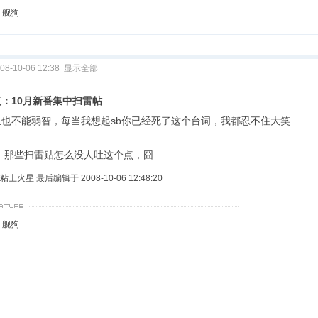
I，舰狗
08-10-06 12:38
显示全部
复：10月新番集中扫雷帖
血也不能弱智，每当我想起sb你已经死了这个台词，我都忍不住大笑
S：那些扫雷贴怎么没人吐这个点，囧
粘土火星 最后编辑于 2008-10-06 12:48:20
I，舰狗