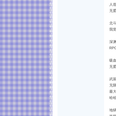
人
无
北
我
深
R
吸
无
武
无
最
哈
地狱