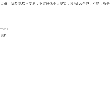
目录，我希望JC不要崩，不过好像不大现实，音乐I've全包，不错，就是OP
I，舰狗