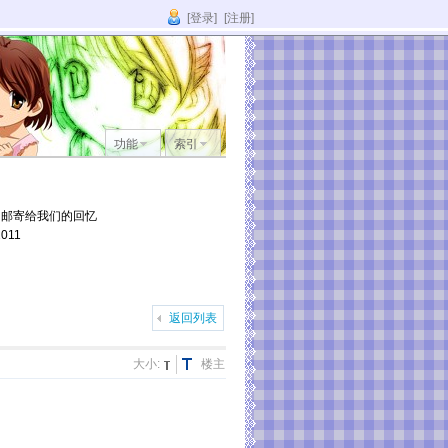
[登录]
[注册]
功能
索引
它邮寄给我们的回忆
011
返回列表
大小:
楼主