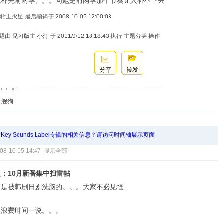
我补完前两季。。。问题是前两季那个节奏让人补不下去
粘土火星 最后编辑于 2008-10-05 12:00:03
由 见习版主 小汀 于 2011/9/12 18:18:43 执行 主题分类 操作
分享
转发
I，舰狗
Key Sounds Label专辑的相关信息？请访问时间轴展示页面
08-10-05 14:47
显示全部
复：10月新番集中扫雷帖
楼是被韩剧日剧洗脑的。。。大家不必见怪，
过浪费时间一说。。。