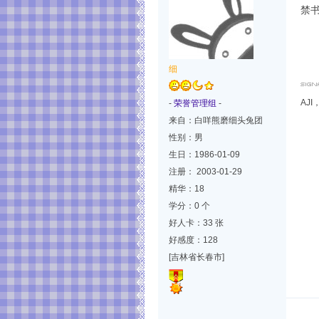
禁书
细
AJ
-
荣誉管理组
-
来自：白咩熊磨细头兔团
性别：男
生日：1986-01-09
注册： 2003-01-29
精华：18
学分：0 个
好人卡：33 张
好感度：128
[吉林省长春市]