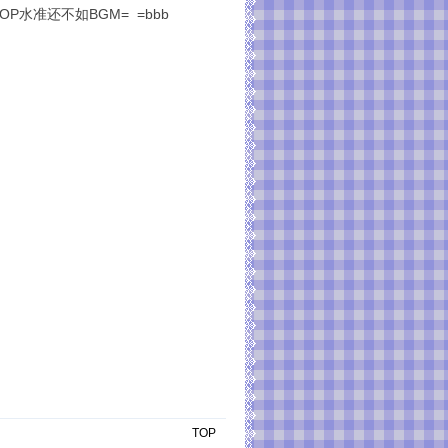
水准还不如BGM= =bbb
TOP