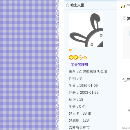
粘土火星
20
回复
细
-
荣誉管理组
-
来自：白咩熊磨细头兔团
性别：男
他
生日：1986-01-09
注册： 2003-01-29
精华：18
学分：0 个
好人卡：33 张
好感度：128
吉林省长春市