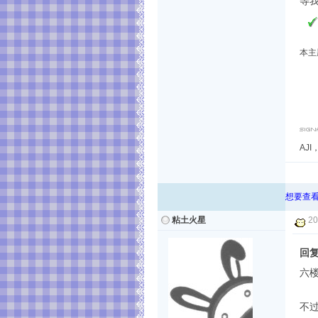
等
本主题
AJ
想要查看
粘土火星
20
回
六
不