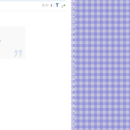
大小:
#
4
。