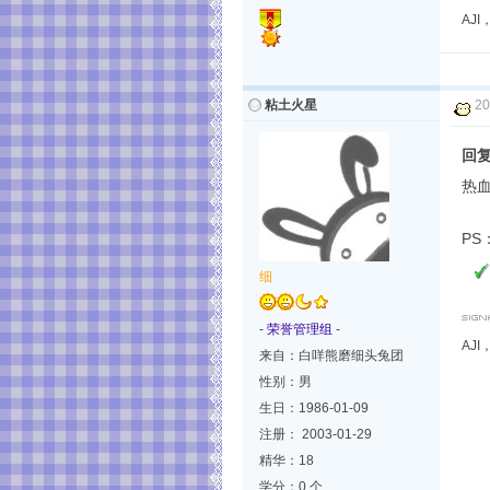
AJ
粘土火星
20
回
热
P
细
-
荣誉管理组
-
AJ
来自：白咩熊磨细头兔团
性别：男
生日：1986-01-09
注册： 2003-01-29
精华：18
学分：0 个