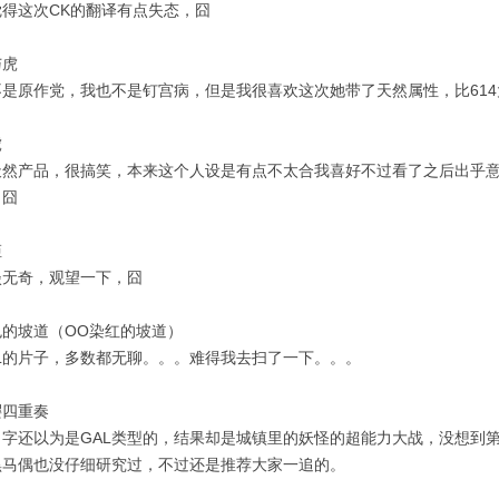
觉得这次CK的翻译有点失态，囧
与虎
不是原作党，我也不是钉宫病，但是我很喜欢这次她带了天然属性，比61
虎
天然产品，很搞笑，本来这个人设是有点不太合我喜好不过看了之后出乎
，囧
姬
淡无奇，观望一下，囧
色的坡道（OO染红的坡道）
AL的片子，多数都无聊。。。难得我去扫了一下。。。
樱四重奏
名字还以为是GAL类型的，结果却是城镇里的妖怪的超能力大战，没想到
黑马偶也没仔细研究过，不过还是推荐大家一追的。