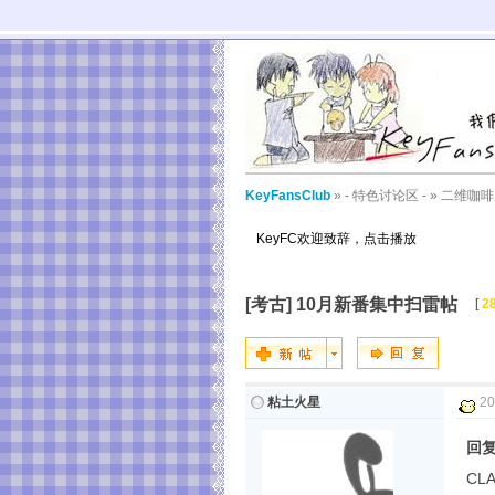
KeyFansClub
»
- 特色讨论区 -
»
二维咖啡
KeyFC欢迎致辞，点击播放
[考古]
10月新番集中扫雷帖
[
2
粘土火星
20
回
CL