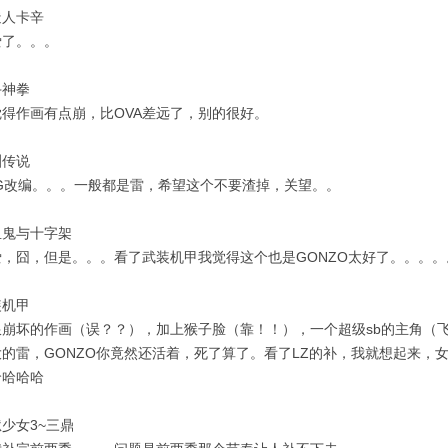
造人卡辛
爱了。。。
斗神拳
觉得作画有点崩，比OVA差远了，别的很好。
渊传说
PG改编。。。一般都是雷，希望这个不要渣掉，关望。。
血鬼与十字架
爱，囧，但是。。。看了武装机甲我觉得这个也是GONZO太好了。。。。
装机甲
限崩坏的作画（误？？），加上猴子脸（靠！！），一个超级sb的主角（
大的雷，GONZO你竟然还活着，死了算了。看了LZ的补，我就想起来，
哈哈哈哈
少女3~三鼎