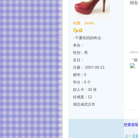
特
純醬、Junko
- 千夏轮回的终点 -
来自：
性别：男
生日：
『很
注册： 2007-06-21
精华：0
学分：0 个
好人卡：30 张
好感度：12
湖北省武汉市
想要获取
上一主