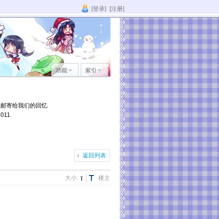
[登录]
[注册]
功能
索引
它邮寄给我们的回忆
011
返回列表
大小:
楼主