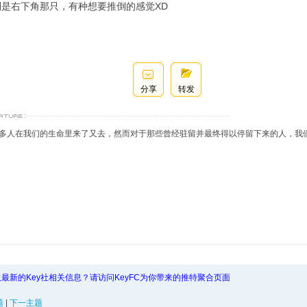
别是右下角那只，有种想要推倒的感觉XD
分享
转发
多人在我们的生命里来了又去，然而对于那些曾经驻留并最终得以停留下来的人，我
最新的Key社相关信息？请访问KeyFC为你带来的推特聚合页面
题
|
下一主题