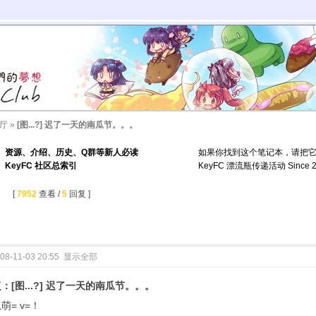
厅
»
[图...?] 迟了一天的南瓜节。。。
资源、介绍、历史、Q群等新人必读
如果你找到这个笔记本，请把
KeyFC 社区总索引
KeyFC 漂流瓶传递活动 Since 2
。
[
7952
查看 /
5
回复 ]
08-11-03 20:55
显示全部
：[图...?] 迟了一天的南瓜节。。。
萌= v=！