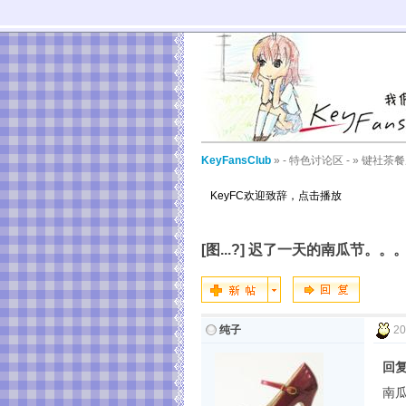
KeyFansClub
»
- 特色讨论区 -
»
键社茶餐
KeyFC欢迎致辞，点击播放
[图...?] 迟了一天的南瓜节。。
纯子
20
回复
南瓜