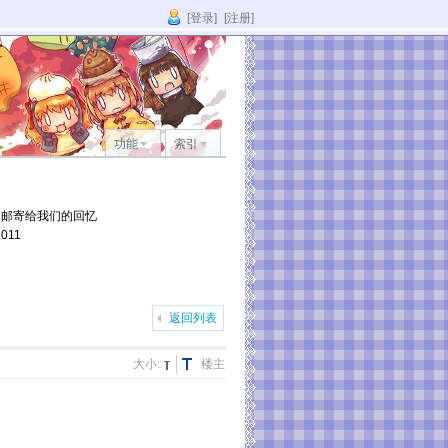
[登录]
[注册]
功能
索引
它邮寄给我们的回忆
011
返回列表
大小:
楼主