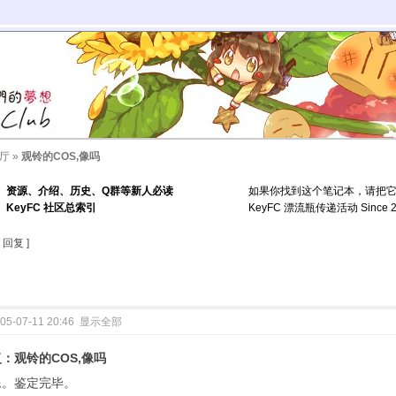
厅
»
观铃的COS,像吗
资源、介绍、历史、Q群等新人必读
如果你找到这个笔记本，请把
KeyFC 社区总索引
KeyFC 漂流瓶传递活动 Since 2
回复 ]
05-07-11 20:46
显示全部
：观铃的COS,像吗
像。鉴定完毕。