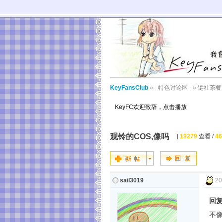
KeyFansClub
»
- 特色讨论区 -
»
键社茶餐
KeyFC欢迎致辞，点击播放
观铃的COS,像吗
[
19279
查看 /
46
sail3019
20
回复
不