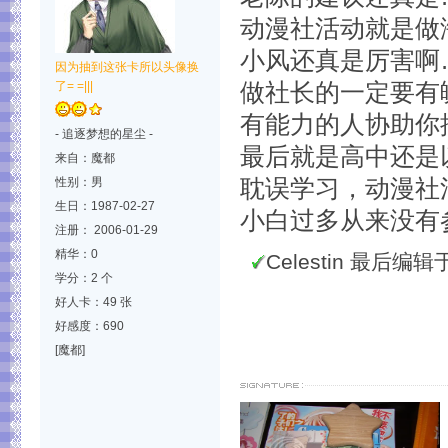
动漫社活动就是做
小风还真是厉害啊…
因为抽到这张卡所以头像换
了= =|||
做社长的一定要有
有能力的人协助你
- 追逐梦想的星尘 -
最后就是高中还是
来自：魔都
性别：男
耽误学习，动漫社
生日：1987-02-27
小白过多从来没有
注册： 2006-01-29
精华：0
Celestin 最后编辑于 
学分：2 个
好人卡：49 张
好感度：690
[魔都]