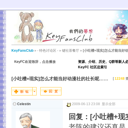
KeyFansClub
»
- 特色讨论区 -
»
键社茶餐厅
»
[小吐槽+现实]怎么才能当好
KeyFC欢迎致辞，点击播放
资源、介绍、历史、Q群等新人
KeyFC 社区总索引
[小吐槽+现实]怎么才能当好动漫社的社长呢……
[
12248
查
Celestin
2009-06-13 23:08
显示全部
回复：[小吐槽+
老陈的建议还真是