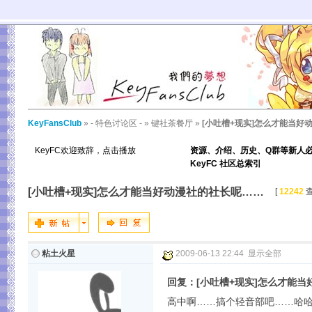
KeyFansClub
»
- 特色讨论区 -
»
键社茶餐厅
»
[小吐槽+现实]怎么才能当好
KeyFC欢迎致辞，点击播放
资源、介绍、历史、Q群等新人
KeyFC 社区总索引
[小吐槽+现实]怎么才能当好动漫社的社长呢……
[
12242
查
粘土火星
2009-06-13 22:44
显示全部
回复：[小吐槽+现实]怎么才能
高中啊……搞个轻音部吧……哈