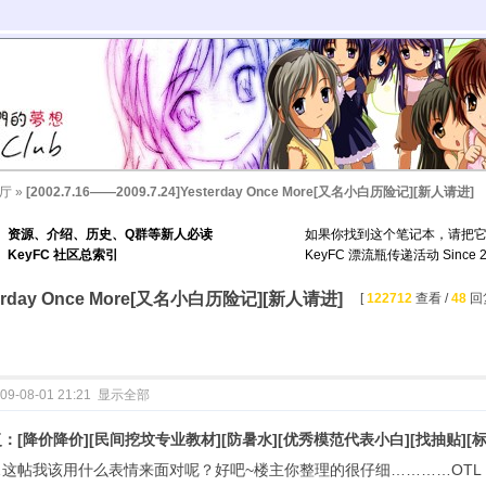
厅
»
[2002.7.16——2009.7.24]Yesterday Once More[又名小白历险记][新人请进]
资源、介绍、历史、Q群等新人必读
如果你找到这个笔记本，请把
KeyFC 社区总索引
KeyFC 漂流瓶传递活动 Since 2
esterday Once More[又名小白历险记][新人请进]
[
122712
查看 /
48
回复
09-08-01 21:21
显示全部
：[降价降价][民间挖坟专业教材][防暑水][优秀模范代表小白][找抽贴][标题
…这帖我该用什么表情来面对呢？好吧~楼主你整理的很仔细…………OTL