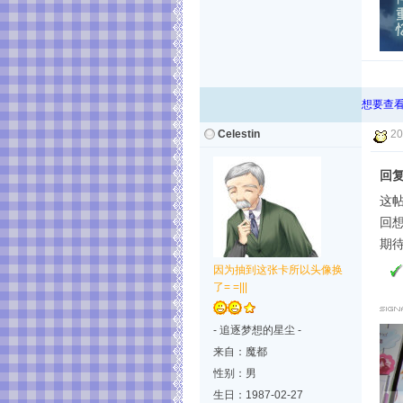
想要查看
Celestin
20
回复
这帖
回想
期
因为抽到这张卡所以头像换
了= =|||
- 追逐梦想的星尘 -
来自：魔都
性别：男
生日：1987-02-27