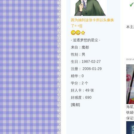
因为抽到这张卡所以头像换
了= =|||
本主题
- 追逐梦想的星尘 -
来自：魔都
性别：男
生日：1987-02-27
注册： 2006-01-29
精华：0
学分：2 个
好人卡：49 张
好感度：690
[魔都]
海星
铁罐
保证