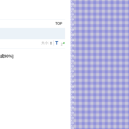
TOP
大小:
#
2
成90%]