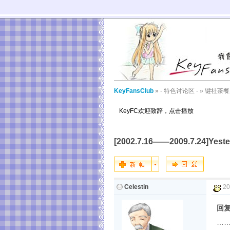
KeyFansClub
»
- 特色讨论区 -
»
键社茶餐
KeyFC欢迎致辞，点击播放
[2002.7.16——2009.7.24]Y
Celestin
20
回复
…