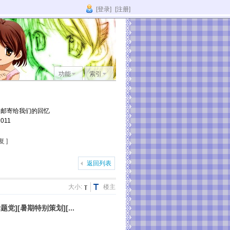
[登录]
[注册]
功能
索引
它邮寄给我们的回忆
011
 ]
返回列表
大小:
楼主
党][暑期特别策划][...