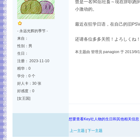
曾是一名90后社畜～现在辞职跑
小激动的。
最近在狂学日语，在自己的旧PSV
- 永远光辉的季节 -
来自：
还请各位多多关照！よろしくね
性别：男
本主题由 管理员 panagion 于 2013/9/17
生日：
注册： 2023-11-10
精华：0
学分：0 个
好人卡：30 张
好感度：0
[女王国]
想要查看Key社人物的生日和其他相关信息
上一主题
|
下一主题