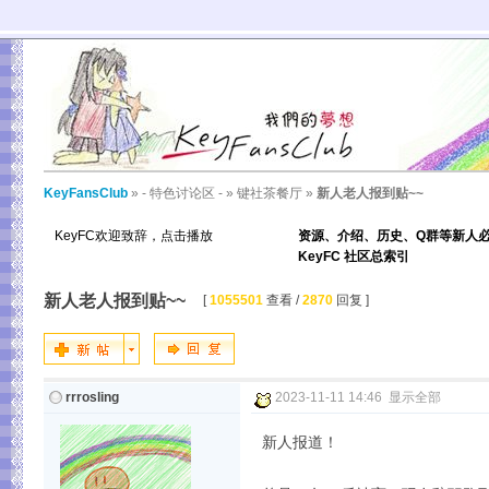
KeyFansClub
»
- 特色讨论区 -
»
键社茶餐厅
»
新人老人报到贴~~
KeyFC欢迎致辞，点击播放
资源、介绍、历史、Q群等新人
KeyFC 社区总索引
新人老人报到贴~~
[
1055501
查看 /
2870
回复 ]
rrrosling
2023-11-11 14:46
显示全部
新人报道！