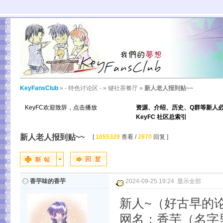
KeyFansClub
»
- 特色讨论区 -
»
键社茶餐厅
»
新人老人报到贴~~
KeyFC欢迎致辞，点击播放
资源、介绍、历史、Q群等新人
KeyFC 社区总索引
新人老人报到贴~~
[
1055329
查看 /
2870
回复 ]
香芋味的香芋
2024-09-25 19:24
显示全部
新人~（好古早的
网名：香芋（名字