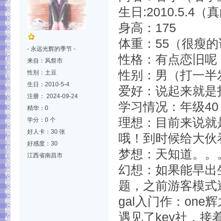
生日:2010.5.4
身高：175
体重：55（很瘦
- 永远光辉的季节 -
性格：有点恋旧呢
来自：风祭市
性别：男（打一半
性别：土豆
生日：2010-5-4
爱好：说起来就是
注册： 2024-09-24
学习情况：年级40
精华：0
理想：目前来说就
学分：0 个
好人卡：30 张
哦！到时候给大伙
好感度：30
梦想：天知道。。
江西省南昌市
幻想：如果能早出
题，之前游客模式逛
gal入门作：on
遇见了key社，接着