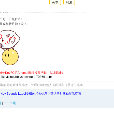
分享
转发
不可一日無牡丹!!!
天膜拜牡丹神了沒??
26年KeyFC的Anemoi圖標投票活動，8/15截止
↓
s://keyfc.net/bbs/showtopic-70369.aspx
索取的同时要懂得感激，并通过帮助他人来回报和传承这份感动。
Key Sounds Label专辑的相关信息？请访问时间轴展示页面
题
|
下一主题