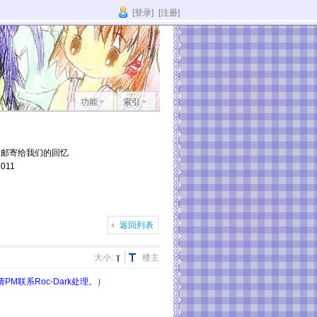
[登录]
[注册]
功能
索引
它邮寄给我们的回忆
011
返回列表
大小:
楼主
联系Roc-Dark处理。）