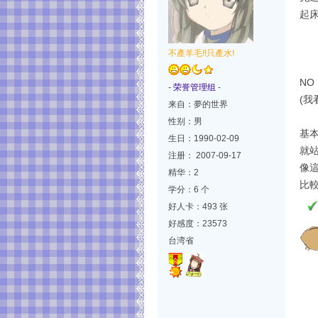
起
不產羊毛!!只產水!
NO
-
荣誉管理组
-
(
来自：夢的世界
性别：男
基
生日：1990-02-09
就
注册： 2007-09-17
像這
精华：2
比
学分：6 个
好人卡：493 张
好感度：23573
台湾省