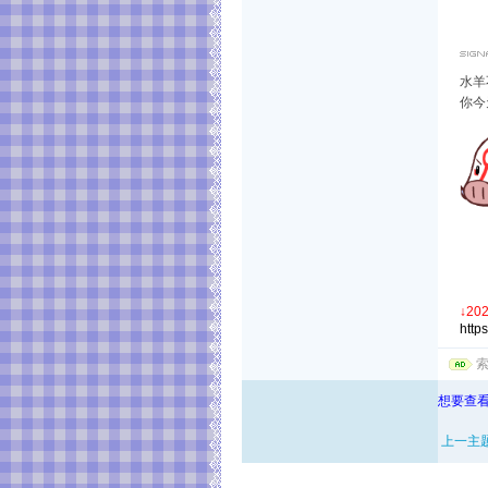
水羊
你今
↓
20
http
想要查看
上一主