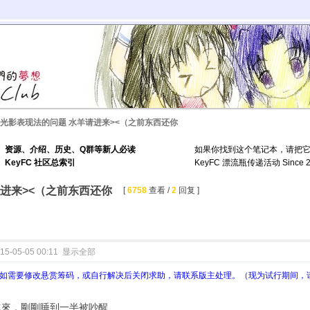
光影表现法的问题 水羊请进来><（之前东西还你
资源、介绍、历史、Q群等新人必读
如果你找到这个笔记本，请把
KeyFC 社区总索引
KeyFC 漂流瓶传递活动 Since 2
进来><（之前东西还你
[
6758
查看 /
2
回复 ]
15-05-05 00:11
显示全部
如需要修改悬赏筹码，或自行解决后关闭求助，请联系版主处理。（现为试行期间，请PM
進來，剛剛睡到一半被吵醒