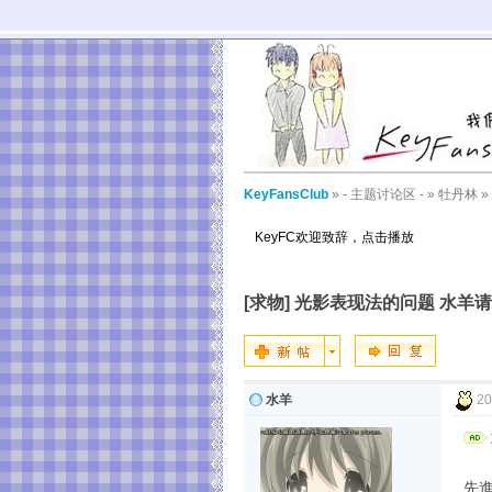
KeyFansClub
»
- 主题讨论区 -
»
牡丹林
»
KeyFC欢迎致辞，点击播放
[求物]
光影表现法的问题 水羊请
水羊
20
先