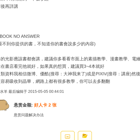
床後再詳講
 BOOK NO ANSWER
我看不到你提供的書，不知道你的書會說多少的內容)
本的光影應該書都會講，建議你多看看市面上的素描教學、漫畫教學、電
站在書店看完他就好，如果真的想買，建議買3~4本就好
類資料我相信微博、優酷(搜尋：大神我来了)或是PIXIV(搜尋：講座)
較容易吸收到晶華，網路上都有很多教學，你可以去多翻翻
水羊 最后编辑于 2015-05-05 00:44:01
悬赏金额:
好人卡 2 张
悬赏问题解决办法