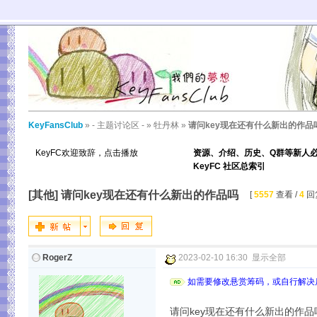
KeyFansClub
»
- 主题讨论区 -
»
牡丹林
»
请问key现在还有什么新出的作品
KeyFC欢迎致辞，点击播放
资源、介绍、历史、Q群等新人
KeyFC 社区总索引
[其他]
请问key现在还有什么新出的作品吗
[
5557
查看 /
4
回复
RogerZ
2023-02-10 16:30
显示全部
如需要修改悬赏筹码，或自行解决后
请问key现在还有什么新出的作品