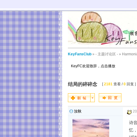
KeyFansClub
»
- 主题讨论区 -
»
Harmoni
KeyFC欢迎致辞，点击播放
结局的碎碎念
[
2181
查看 /
0
回复 ]
汝秋
20
诗
忆