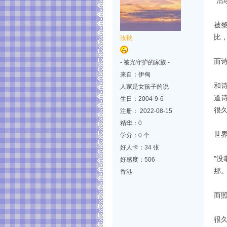
"
被
比
汝秋
而
- 被光守护的家族 -
来自：伊甸
和
人家是女孩子的说
道
生日：2004-9-6
很
注册： 2022-08-15
精华：0
世
学分：0 个
好人卡：34 张
"
好感度：506
那
香港
而
很