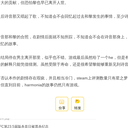
当大的贡献，但恐怕黎也早已离开人世。
最后诗音那又唱起了歌，不知道会不会回忆起过去和黎发生的事情，至少诗
。
诗音那和黎的合照，在剧情后面就不知所踪，不知道会不会在诗音那身上
记忆的故事。
果结局停在男主离开那里，似乎也不错。游戏最后虽然给了一个he，但是
景的解释只能凭借猜测。虽然受限于寿命，还是很希望黎能够重新见到诗
否认本作的剧情存在瑕疵，并且相当冷门，steam上评测数量只有星之梦
但直到目前，harmonia的故事仍然只有游戏。
分享
转发
YFC第23.5届版杀首日被票杀纪念