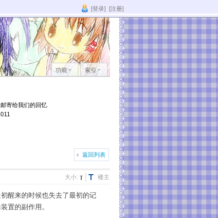
[登录]
[注册]
功能
索引
它邮寄给我们的回忆
011
返回列表
大小:
楼主
最初醒来的时候也失去了最初的记
睡装置的副作用。