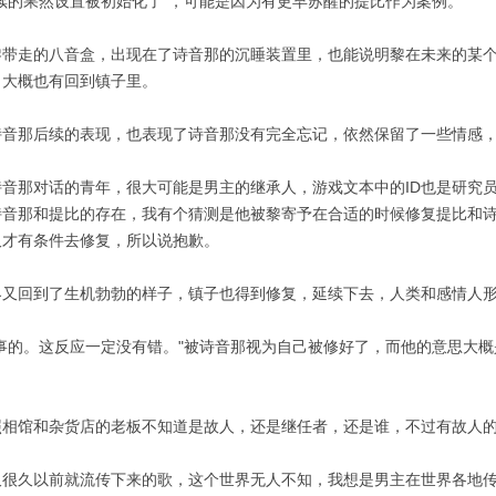
后续的果然设置被初始化了"，可能是因为有更早苏醒的提比作为案例。
黎带走的八音盒，出现在了诗音那的沉睡装置里，也能说明黎在未来的某
，大概也有回到镇子里。
诗音那后续的表现，也表现了诗音那没有完全忘记，依然保留了一些情感
诗音那对话的青年，很大可能是男主的继承人，游戏文本中的ID也是研究
诗音那和提比的存在，我有个猜测是他被黎寄予在合适的时候修复提比和
久才有条件去修复，所以说抱歉。
界又回到了生机勃勃的样子，镇子也得到修复，延续下去，人类和感情人
没事的。这反应一定没有错。"被诗音那视为自己被修好了，而他的意思大
。
照相馆和杂货店的老板不知道是故人，还是继任者，还是谁，不过有故人
久很久以前就流传下来的歌，这个世界无人不知，我想是男主在世界各地