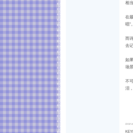
相
在
唱"
而
去
如
场
不可
泪，
KE