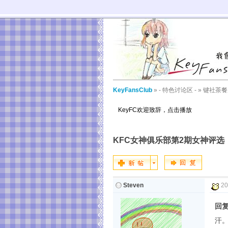
KeyFansClub
»
- 特色讨论区 -
»
键社茶餐
KeyFC欢迎致辞，点击播放
KFC女神俱乐部第2期女神评选
Steven
20
回复
汗