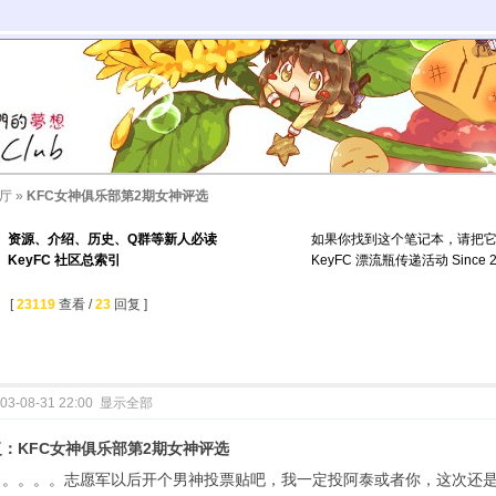
厅
»
KFC女神俱乐部第2期女神评选
资源、介绍、历史、Q群等新人必读
如果你找到这个笔记本，请把
KeyFC 社区总索引
KeyFC 漂流瓶传递活动 Since 2
[
23119
查看 /
23
回复 ]
03-08-31 22:00
显示全部
：KFC女神俱乐部第2期女神评选
。。。。。志愿军以后开个男神投票贴吧，我一定投阿泰或者你，这次还