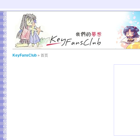
KeyFansClub
» 首页