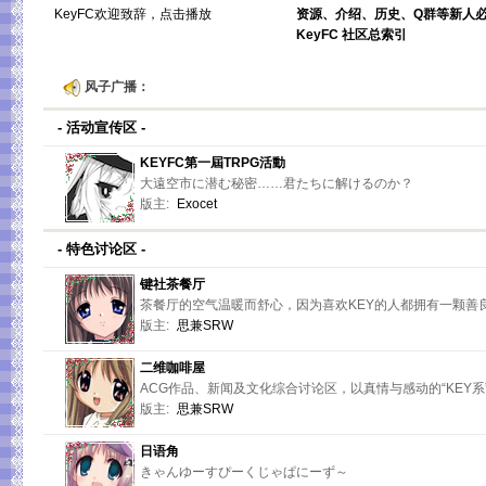
KeyFC欢迎致辞，点击播放
资源、介绍、历史、Q群等新人
KeyFC 社区总索引
风子广播：
- 活动宣传区 -
KEYFC第一屆TRPG活動
大遠空市に潜む秘密……君たちに解けるのか？
版主:
Exocet
- 特色讨论区 -
键社茶餐厅
茶餐厅的空气温暖而舒心，因为喜欢KEY的人都拥有一颗善
版主:
思兼SRW
二维咖啡屋
ACG作品、新闻及文化综合讨论区，以真情与感动的“KEY系
版主:
思兼SRW
日语角
きゃんゆーすぴーくじゃぱにーず～