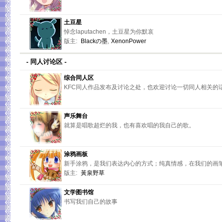
土豆星
悼念laputachen，土豆星为你默哀
版主:
Blackの墨
,
XenonPower
- 同人讨论区 -
综合同人区
KFC同人作品发布及讨论之处，也欢迎讨论一切同人相关的
声乐舞台
就算是唱歌超烂的我，也有喜欢唱的我自己的歌。
涂鸦画板
新手涂鸦，是我们表达内心的方式；纯真情感，在我们的画
版主:
黃泉野草
文学图书馆
书写我们自己的故事