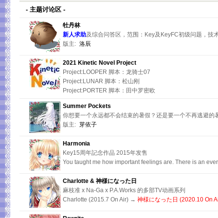
- 主题讨论区 -
牡丹林
新人求助
及综合问答区，范围：Key及KeyFC初级问题，技术
版主:
洛辰
2021 Kinetic Novel Project
Project:LOOPER 脚本：龙骑士07
Project:LUNAR 脚本：松山刚
Project:PORTER 脚本：田中罗密欧
Summer Pockets
你想要一个永远都不会结束的暑假？还是要一个不再逃避的
版主:
芽依子
Harmonia
Key15周年記念作品 2015年发售
You taught me how important feelings are. There is an ever
Charlotte & 神様になった日
麻枝准 x Na-Ga x P.A.Works 的多部TV动画系列
Charlotte (2015.7 On Air) →
神様になった日 (2020.10 On Ai