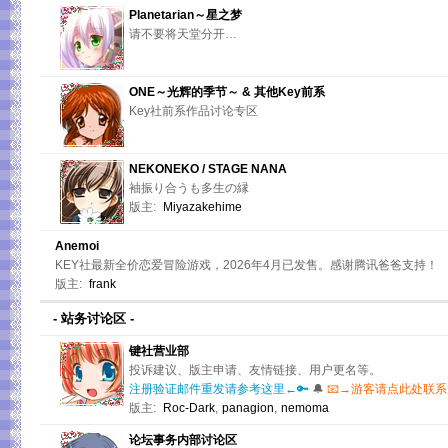
Planetarian～星之梦
请不要将天堂分开…
ONE～光辉的季节～ & 其他Key前系
Key社前系作品讨论专区
NEKONEKO / STAGE NANA
袖振り合うも多生の縁
版主:
Miyazakehime
Anemoi
KEY社最新全价恋爱冒险游戏，2026年4月已发售。感谢腾讯爸爸支持！
版主:
frank
- 站务讨论区 -
键社营业部
投诉建议、版主申请、友情链接、用户更名等。
注册验证邮件重发请参考这里←🔑
🔔
📧→游客请点此处联
版主:
Roc-Dark
,
panagion
,
nemoma
论坛事务内部讨论区