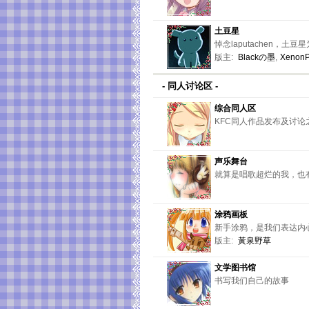
土豆星
悼念laputachen，土豆
版主:
Blackの墨
,
Xenon
- 同人讨论区 -
综合同人区
KFC同人作品发布及讨
声乐舞台
就算是唱歌超烂的我，也
涂鸦画板
新手涂鸦，是我们表达内
版主:
黃泉野草
文学图书馆
书写我们自己的故事