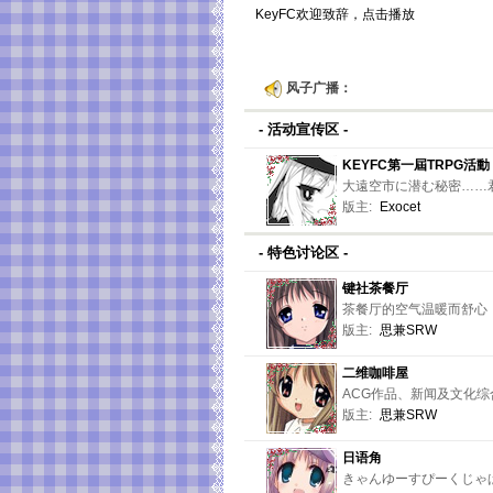
KeyFC欢迎致辞，点击播放
风子广播：
- 活动宣传区 -
KEYFC第一屆TRPG活動
大遠空市に潜む秘密……
版主:
Exocet
- 特色讨论区 -
键社茶餐厅
茶餐厅的空气温暖而舒心
版主:
思兼SRW
二维咖啡屋
ACG作品、新闻及文化综
版主:
思兼SRW
日语角
きゃんゆーすぴーくじゃ