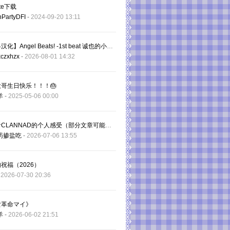
ite下载
nPartyDFI
-
2024-09-20 13:11
【攻略汉化】Angel Beats! -1st beat 诚也的小屋攻略完全汉化（基于1.3汉化补丁）
xczxhzx
-
2026-08-01 14:32
哥生日快乐！！！🎂
羊
-
2025-05-06 00:00
关于看CLANNAD的个人感受（部分文章可能有剧透）
药掺盐吃
-
2026-07-06 13:55
祝福（2026）
-
2026-07-30 20:36
女革命マイ》
羊
-
2026-06-02 21:51