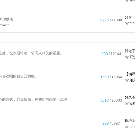
by
水
分享
星为你默哀
6298
/ 41808
by
nih
Power
我做了
论之处，也欢迎讨论一切同人相关的话题。
903
/ 12144
by
豆
【钢
有喜欢唱的我自己的歌。
1550
/ 15064
by
弟
好久不
心的方式；纯真情感，在我们的画笔下流淌
3613
/ 25333
by
wa
铁塔
839
/ 5987
by
nih