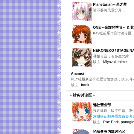
Planetarian～星之梦
请不要将天堂分开…
ONE～光辉的季节～ & 
Key社前系作品讨论专区
NEKONEKO / STAGE N
袖振り合うも多生の縁
版主:
Miyazakehime
Anemoi
KEY社最新全价恋爱冒险游戏，2026
版主:
frank
- 站务讨论区 -
键社营业部
投诉建议、版主申请、友
注册验证邮件重发请参考这
版主:
Roc-Dark
,
panagi
论坛事务内部讨论区