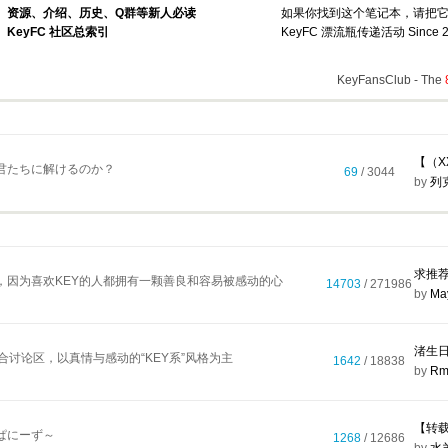
资源、介绍、历史、Q群等新人必读
如果你找到这个笔记本，请把
KeyFC 社区总索引
KeyFC 漂流瓶传递活动 Since 2
KeyFansClub - The
君たちに解けるのか？
69
/ 3044
by
列
求推荐
，因为喜欢KEY的人都拥有一颗善良和容易被感动的心
14703
/ 271986
by
Ma
合讨论区，以真情与感动的“KEY系”风格为主
1642
/ 18838
by
Rm
ぱにーず～
1268
/ 12686