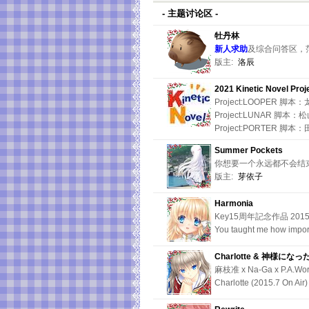
- 主题讨论区 -
牡丹林
新人求助
及综合问答区，范
版主:
洛辰
2021 Kinetic Novel Proj
Project:LOOPER 脚本
Project:LUNAR 脚本：
Project:PORTER 脚
Summer Pockets
你想要一个永远都不会结
版主:
芽依子
Harmonia
Key15周年記念作品 20
You taught me how importa
Charlotte & 神様になっ
麻枝准 x Na-Ga x P.A
Charlotte (2015.7 On Air