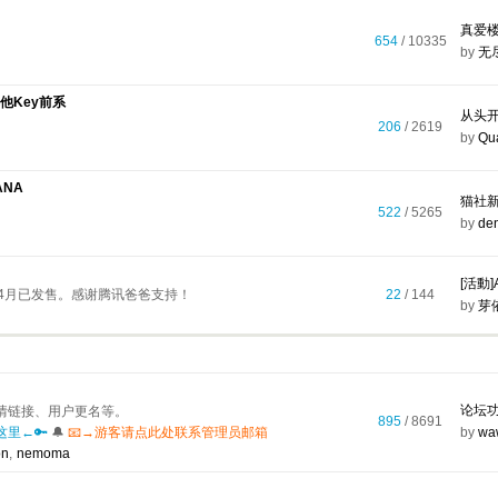
真爱
654
/ 10335
by
无
其他Key前系
从头开
206
/ 2619
by
Qu
ANA
猫社
522
/ 5265
by
de
[活動
年4月已发售。感谢腾讯爸爸支持！
22
/ 144
by
芽
论坛功
情链接、用户更名等。
895
/ 8691
里←🔑
🔔
📧→游客请点此处联系管理员邮箱
by
wa
on
,
nemoma