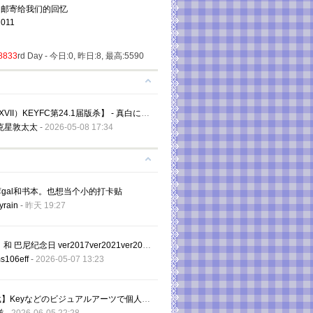
它邮寄给我们的回忆
011
8833
rd Day - 今日:
0
, 昨日:
8
, 最高:
5590
【（XXVII）KEYFC第24.1届版杀】 - 真白に広がる次のページへ - 黑幕贴 杀手完胜
克星敦太太
-
2026-05-08 17:34
gal和书本。也想当个小的打卡贴
yrain
-
昨天 19:27
渚生日 和 巴尼纪念日 ver2017ver2021ver2022ver2024
s106eff
-
2026-05-07 13:23
【转载】Keyなどのビジュアルアーツで個人情報漏洩事案、1万件規模が不正アクセス 対象者は要確認