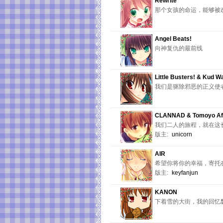
Rewrite
那个女孩的命运，能够被
Angel Beats!
向神复仇的最前线
Little Busters! & Kud W
我们是驱除邪恶的正义使者。大家
CLANNAD & Tomoyo Af
我们二人的旅程，就在这
版主:
unicorn
AIR
希望你将你的幸福，寄托
版主:
keyfanjun
KANON
下着雪的大街，我的回忆