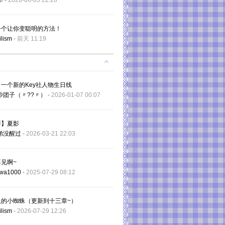
羊
-
2026-06-05 22:28
一个让你变聪明的方法！
ilism
-
前天 11:19
一个新的Key社人物生日线
沙团子（〃??〃）
-
2026-01-07 00:07
琴】夏影
弟没醒过
-
2026-03-21 22:03
见啊~
wa1000
-
2025-07-29 08:12
上的小蜘蛛（更新到十三章~）
ilism
-
2026-07-29 12:26