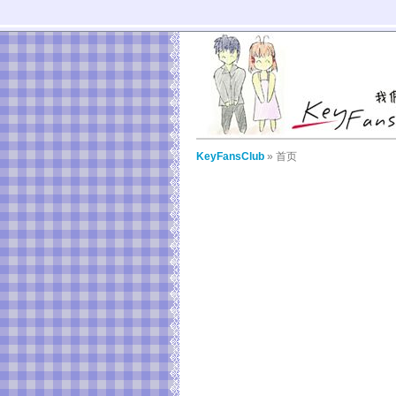
KeyFansClub
» 首页