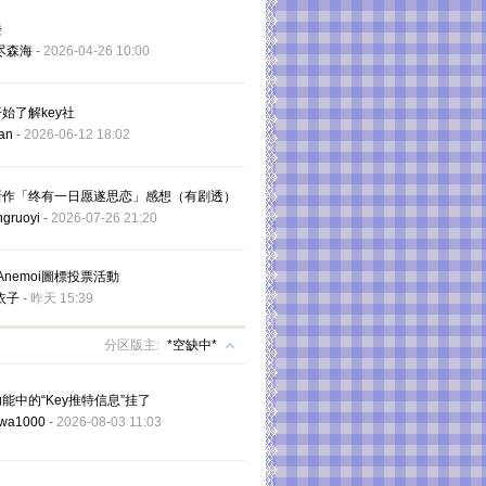
楼
尽森海
-
2026-04-26 10:00
始了解key社
an
-
2026-06-12 18:02
新作「终有一日愿遂思恋」感想（有剧透）
ngruoyi
-
2026-07-26 21:20
]Anemoi圖標投票活動
依子
-
昨天 15:39
分区版主:
*空缺中*
能中的“Key推特信息”挂了
wa1000
-
2026-08-03 11:03