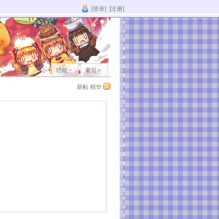
[登录]
[注册]
功能
索引
新帖
精华