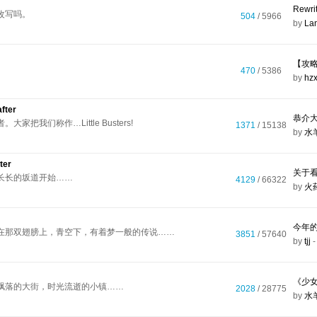
Rewr
改写吗。
504
/ 5966
by
La
470
/ 5386
by
hz
after
恭介大
把我们称作…Little Busters!
1371
/ 15138
by
水
ter
长长的坂道开始……
4129
/ 66322
by
火
今年的
在那双翅膀上，青空下，有着梦一般的传说……
3851
/ 57640
by
tjj
《少
飘落的大街，时光流逝的小镇……
2028
/ 28775
by
水