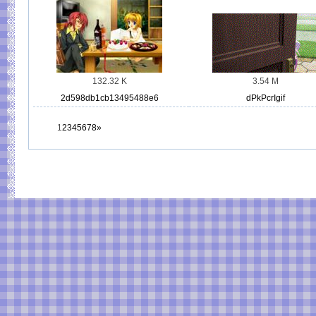
132.32 K
3.54 M
2d598db1cb13495488e6
dPkPcrIgif
1
2
3
4
5
6
7
8
»