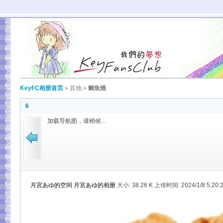
KeyFC相册首页
»
其他
»
鯛魚燒
6
加载导航图，请稍候...
月宮あゆ的空间
月宮あゆ的相册
大小:
38.26 K 上传时间: 2024/1/8 5:20