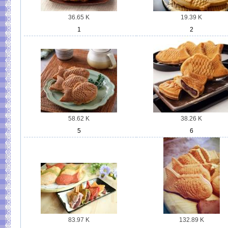
36.65 K
19.39 K
1
2
58.62 K
38.26 K
5
6
83.97 K
132.89 K