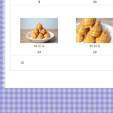
9
10
48.37 K
65.87 K
13
14
1
2