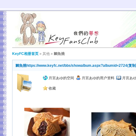
KeyFC相册首页
»
其他
»
鯛魚燒
鯛魚燒
https://www.keyfc.net/bbs/showalbum.aspx?albumid=2724
(
复制
月宮あゆ的空间
月宮あゆ的用户资料
月宮あ
收藏