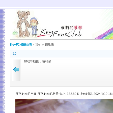
KeyFC相册首页
»
其他
»
鯛魚燒
10
加载导航图，请稍候...
月宮あゆ的空间
月宮あゆ的相册
大小:
132.89 K 上传时间: 2024/1/10 16