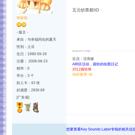
五元钞票都XD
啃饭俊
- 版主 -
来自：与幸福同在的夏天
性别：土豆
生日：1990-09-29
近况：没突破
注册： 2008-08-23
AIR区活动，观铃的绘图日记
精华：0
2012观铃祭
咱的微博~啃
学分：3 个
好人卡：43 张
好感度：2836.89
[广东省]
想要查看Key Sounds Label专辑的