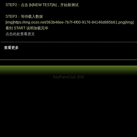
STEP2：点击 [b]NEW TEST[/b]，开始新测试
STEP3：等待载入数据
[img]https://img.oozo.net/363b48ee-7b7f-4f00-9176-84146d885b61.png[/img]
看到 START 说明加载完毕
点击此处查看原文
查看更多
KeyFansClub 空间