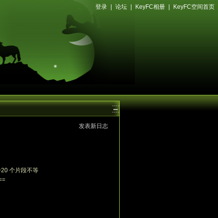
登录
|
论坛
|
KeyFC相册
|
KeyFC空间首页
发表新日志
20 个片段不等
==