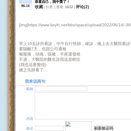
2022
恭喜自己，我中獎了！
06-14
收藏
评论(
2
)
| 分类: | 查看:
1632
|
[img]https://www.keyfc.net/bbs/space/upload/2022/06/14/-36
早上10去診所看診，中午自行快篩，確診，晚上去大醫院看診
要隔離7天，也跟公司通報
喉嚨痛，頭痛，咳嗽，半夜還發燒
不過，大醫院的醫生說我這是輕症
(我也這麼覺得)
總之先靜養了....
我来说两句
昵称
内容
验证