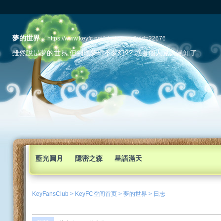
夢的世界
https://www.keyfc.net/bbs/space/?uid=22676
雖然說是夢的世界,但到底夢幻不夢幻?? 就看個人見人見知了.......
藍光圓月
隱密之森
星語滿天
KeyFansClub
>
KeyFC空间首页
>
夢的世界
>
日志