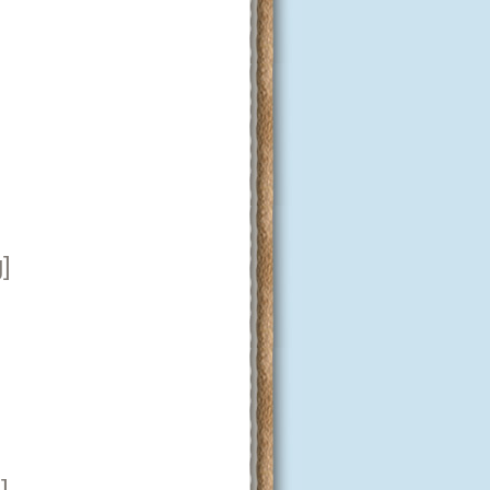
]
]
]