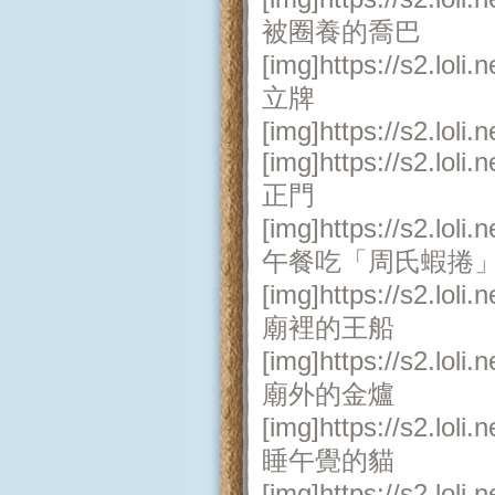
被圈養的喬巴
[img]https://s2.lo
立牌
[img]https://s2.lol
[img]https://s2.loli
正門
[img]https://s2.lol
午餐吃「周氏蝦捲
[img]https://s2.lol
廟裡的王船
[img]https://s2.lol
廟外的金爐
[img]https://s2.lo
睡午覺的貓
[img]https://s2.lol