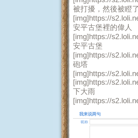
被打擾，然後被瞪
[img]https://s2.lol
安平古堡裡的偉人
[img]https://s2.lo
安平古堡
[img]https://s2.loli
砲塔
[img]https://s2.lol
[img]https://s2.lol
下大雨
[img]https://s2.lol
我来说两句
昵称