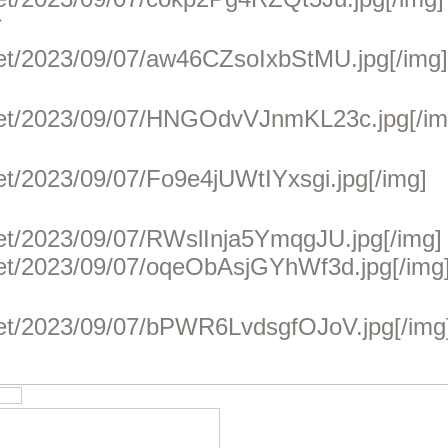
了
i.net/2023/09/07/aw46CZsoIxbStMU.jpg[/img]
li.net/2023/09/07/HNGOdvVJnmKL23c.jpg[/im
.net/2023/09/07/Fo9e4jUWtIYxsgi.jpg[/img]
i.net/2023/09/07/RWslInja5YmqgJU.jpg[/img]
i.net/2023/09/07/oqeObAsjGYhWf3d.jpg[/img
i.net/2023/09/07/bPWR6LvdsgfOJoV.jpg[/img