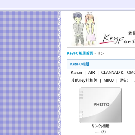
KeyFC相册首页
»
リン
KeyFC相册
Kanon
AIR
CLANNAD & TOM
|
|
其他Key社相关
MIKU
游记
|
|
|
リン
的相册
......
(3)