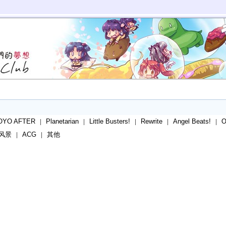
OYO AFTER
Planetarian
Little Busters!
Rewrite
Angel Beats!
|
|
|
|
|
风景
ACG
其他
|
|