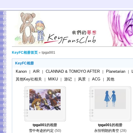
KeyFC相册首页
»
tpga001
KeyFC相册
Kanon
AIR
CLANNAD & TOMOYO AFTER
Planetarian
|
|
|
|
其他Key社相关
MIKU
游记
风景
ACG
其他
|
|
|
|
|
tpga001
的相册
tpga001
的相册
雪中奇迹的约定
(50)
永恒明朗的青空
(28)