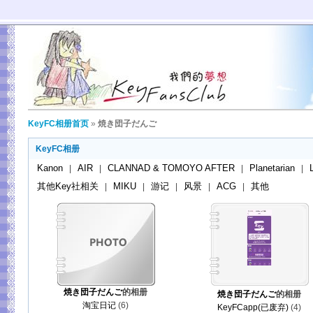
KeyFC相册首页
»
焼き団子だんご
KeyFC相册
Kanon
AIR
CLANNAD & TOMOYO AFTER
Planetarian
|
|
|
|
其他Key社相关
MIKU
游记
风景
ACG
其他
|
|
|
|
|
焼き団子だんご
的相册
焼き団子だんご
的相册
淘宝日记
(6)
KeyFCapp(已废弃)
(4)