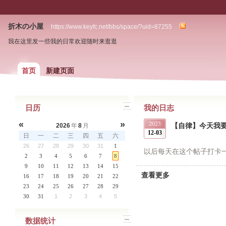
折木の小屋
https://www.keyfc.net/bbs/space/?uid=87255
我在这里发一些我的日常欢迎随时来逛逛
首页
新建页面
日历
我的日志
2023
«
»
【自律】今天我
2026
年
8
月
12-03
日
一
二
三
四
五
六
26
27
28
29
30
31
1
以后每天在这个帖子打卡
2
3
4
5
6
7
8
9
10
11
12
13
14
15
查看更多
16
17
18
19
20
21
22
23
24
25
26
27
28
29
30
31
1
2
3
4
5
数据统计