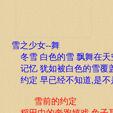
雪之少女--舞
冬雪 白色的雪 飘舞在天
记忆 犹如被白色的雪覆盖
约定 早已经不知道,是不
雪前的约定
稻田中的奔跑嬉戏,兔子耳