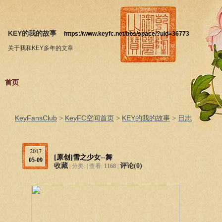
KEY的我的故事
https://www.keyfc.net/bbs/space/?uid=36773
关于我和KEY多年的文章
首页
KeyFansClub
>
KeyFC空间首页
>
KEY的我的故事
>
日志
2017
[原创]雪之少女--舞
05-09
收藏
评论(
0
)
| 分类: | 查看:
1168
|