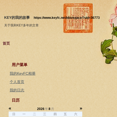
KEY的我的故事
https://www.keyfc.net/bbs/space/?uid=36773
关于我和KEY多年的文章
首页
用户菜单
我的KeyFC相册
个人首页
我的日志
日历
«
»
2026
年
8
月
日
一
二
三
四
五
六